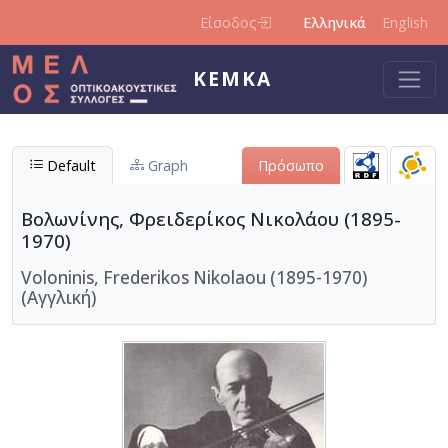
Παράκαμψη προς το κυρίως περιεχόμενο
Είσοδος
Ελληνικά
English
ΚΕΜΚΑ
Default
Graph
Πρόσωπο
Βολωνίνης, Φρειδερίκος Νικολάου (1895-
1970)
Voloninis, Frederikos Nikolaou (1895-1970)
(Αγγλική)