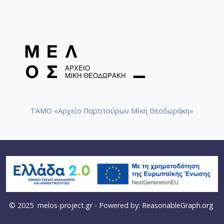
ΤΑΜΟ «Αρχείο Παρτιτούρων Μίκη Θεοδωράκη»
© 2025
melos-project.gr
- Powered by:
ReasonableGraph.org