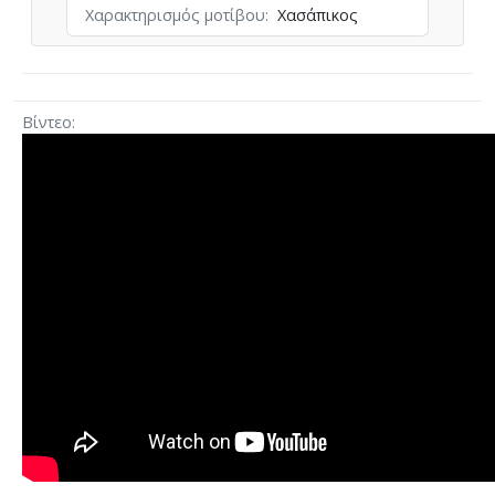
Χαρακτηρισμός μοτίβου
Χασάπικος
Βίντεο