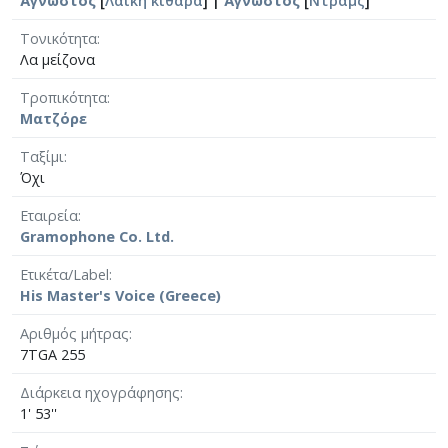
Άγνωστος
[
Λαϊκή κιθάρα
] |
Άγνωστος
[
Ντραμς
]
Τονικότητα
Λα μείζονα
Τροπικότητα
Ματζόρε
Ταξίμι
Όχι
Εταιρεία
Gramophone Co. Ltd.
Ετικέτα/Label
His Master's Voice (Greece)
Αριθμός μήτρας
7TGA 255
Διάρκεια ηχογράφησης
1' 53''