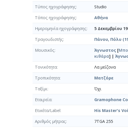
Τύπος ηχογράφησης
Studio
Τόπος ηχογράφησης
Αθήνα
Ημερομηνία ηχογράφησης
5 Δεκεμβρίου 19
Τραγουδιστής
Πάνου, Πόλυ (19
Μουσικός
Άγνωστος
[
Μπο
κιθάρα
] |
Άγνω
Τονικότητα
Λα μείζονα
Τροπικότητα
Ματζόρε
Ταξίμι
Όχι
Εταιρεία
Gramophone Co.
Ετικέτα/Label
His Master's Vo
Αριθμός μήτρας
7TGA 255