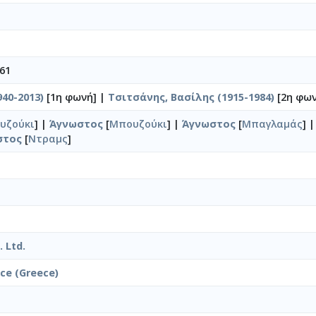
61
40-2013)
[1η φωνή] |
Τσιτσάνης, Βασίλης (1915-1984)
[2η φων
υζούκι
] |
Άγνωστος
[
Μπουζούκι
] |
Άγνωστος
[
Μπαγλαμάς
] 
στος
[
Ντραμς
]
 Ltd.
ice (Greece)