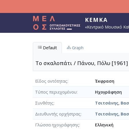
Παράκαμψη προς το κυρίως περιεχόμενο
ΚΕΜΚΑ
«Κεντρικό Μουσικό Κα
Default
Graph
Το σκαλοπάτι / Πάνου, Πόλυ [1961]
Είδος οντότητας
Έκφραση
Τύπος περιεχομένου
Ηχογράφηση
Συνθέτης
Τσιτσάνης, Βασί
Διευθυντής ορχήστρας
Τσιτσάνης, Βασί
Γλώσσα ηχογράφησης
Ελληνική