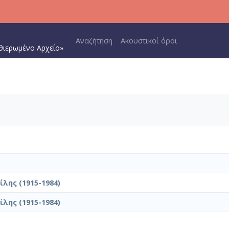
Main navigation
Αναζήτηση
Ακουστικοί όροι
θιερωμένο Αρχείο»
λης (1915-1984)
λης (1915-1984)