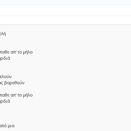
ελή
ί
παθε απ’ το µήλο
αρδιά
γελούν
µας βαρεθούν
παθε απ’ το µήλο
αρδιά
από µια