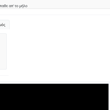
παθε απ’ το µήλο
αρδιά
μός