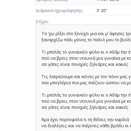
Διάρκεια ηχογράφησης
3' 20''
Στίχοι
Το ‘χω ρίξει στο ξενύχτι µια και µ’ άφησες τρ
ξαναρχίζω πάλι µόνος το παλιό µου το βιολ
Τι µπελάς το γυναικείο φύλο κι ο Αδάµ την έ
πού να βρεις στον ντουνιά µια γυναίκα µε κ
σα γάτες είναι πονηρές ζηλιάρες και κακιές
Τις λατρεύουµε και κείνες µε τον πόνο µας 
σαν µπεγλέρια πια µας παίζουν ώσπου να 
Τι µπελάς το γυναικείο φύλο κι ο Αδάµ την έ
πού να βρεις στον ντουνιά µια γυναίκα µε κ
σα γάτες είναι πονηρές ζηλιάρες και κακιές
Άµα έχει πορτοφόλα τι τη θέλεις την καρδιά
να διαλέγεις και να παίρνεις κάθε βράδυ κι 