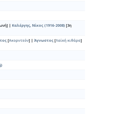
ωνή] |
Καλέργης, Νίκος (1916-2008)
[3η
τος
[
Ακορντεόν
] |
Άγνωστος
[
Λαϊκή κιθάρα
]
ή)