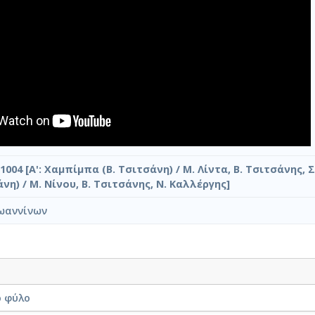
1004 [A': Χαμπίμπα (Β. Τσιτσάνη) / Μ. Λίντα, Β. Τσιτσάνης, Σ
νη) / Μ. Νίνου, Β. Τσιτσάνης, Ν. Καλλέργης]
ωαννίνων
ο φύλο