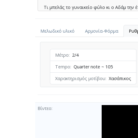
Τι µπελάς το γυναικείο φύλο κι ο Αδάµ την έ
πού να βρεις στον ντουνιά µια γυναίκα µε κ
σα γάτες είναι πονηρές ζηλιάρες και κακιές
Μελωδικό υλικό
Αρμονία-Φόρμα
Ρυθ
Μέτρο
2/4
Tempo
Quarter note ~ 105
Χαρακτηρισμός μοτίβου
Χασάπικος
Βίντεο