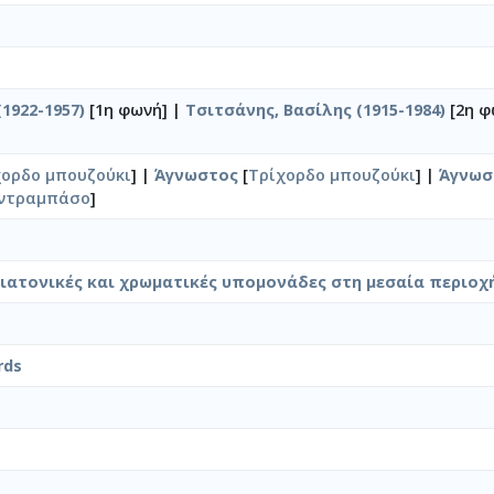
1922-1957)
[1η φωνή] |
Τσιτσάνης, Βασίλης (1915-1984)
[2η φ
χορδο μπουζούκι
] |
Άγνωστος
[
Τρίχορδο μπουζούκι
] |
Άγνωσ
ντραμπάσο
]
διατονικές και χρωματικές υπομονάδες στη μεσαία περιοχ
rds