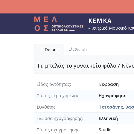
Παράκαμψη προς το κυρίως περιεχόμενο
ΚΕΜΚΑ
«Κεντρικό Μουσικό Κα
Default
Graph
Τι μπελάς το γυναικείο φύλο / Νίν
Είδος οντότητας
Έκφραση
Τύπος περιεχομένου
Ηχογράφηση
Συνθέτης
Τσιτσάνης, Βασί
Γλώσσα ηχογράφησης
Ελληνική
Τύπος ηχογράφησης
Studio