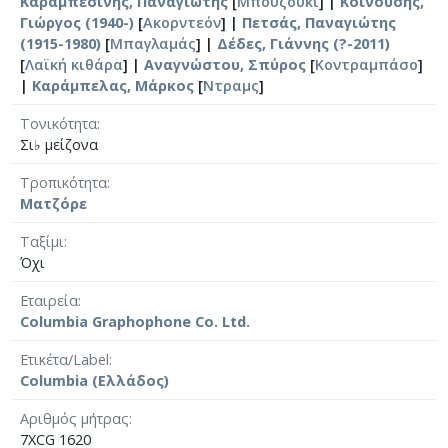
Καραμπεσίνης, Παναγιώτης
[
Μπουζούκι
] |
Κοινούσης,
Γιώργος (1940-)
[
Ακορντεόν
] |
Πετσάς, Παναγιώτης
(1915-1980)
[
Μπαγλαμάς
] |
Δέδες, Γιάννης (?-2011)
[
Λαϊκή κιθάρα
] |
Αναγνώστου, Σπύρος
[
Κοντραμπάσο
]
|
Καράμπελας, Μάρκος
[
Ντραμς
]
Τονικότητα
Σι♭ μείζονα
Τροπικότητα
Ματζόρε
Ταξίμι
Όχι
Εταιρεία
Columbia Graphophone Co. Ltd.
Ετικέτα/Label
Columbia (Ελλάδος)
Αριθμός μήτρας
7XCG 1620