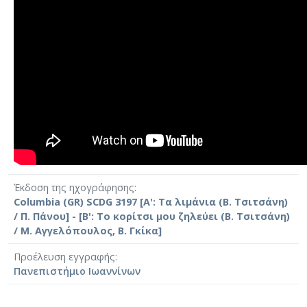
Έκδοση της ηχογράφησης
Columbia (GR) SCDG 3197 [Α': Τα λιμάνια (Β. Τσιτσάνη)
/ Π. Πάνου] - [Β': Το κορίτσι μου ζηλεύει (Β. Τσιτσάνη)
/ Μ. Αγγελόπουλος, Β. Γκίκα]
Προέλευση εγγραφής
Πανεπιστήμιο Ιωαννίνων