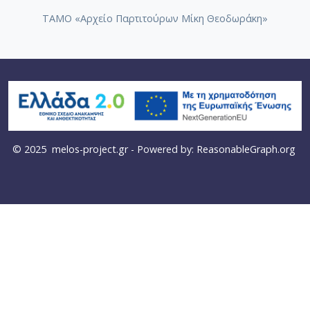
ΤΑΜΟ «Αρχείο Παρτιτούρων Μίκη Θεοδωράκη»
© 2025
melos-project.gr
- Powered by:
ReasonableGraph.org