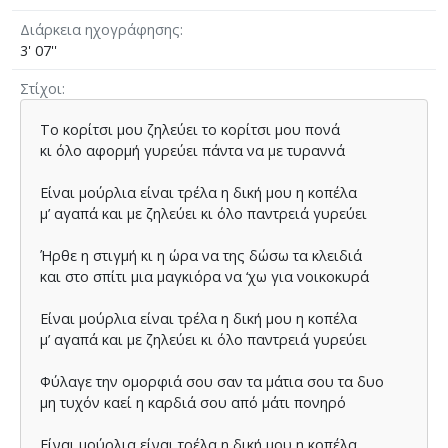
Διάρκεια ηχογράφησης
3' 07''
Στίχοι
Το κορίτσι µου ζηλεύει το κορίτσι µου πονά
κι όλο αφορµή γυρεύει πάντα να µε τυραννά
Είναι µούρλια είναι τρέλα η δική µου η κοπέλα
µ’ αγαπά και µε ζηλεύει κι όλο παντρειά γυρεύει
Ήρθε η στιγµή κι η ώρα να της δώσω τα κλειδιά
και στο σπίτι µια µαγκιόρα να ‘χω για νοικοκυρά
Είναι µούρλια είναι τρέλα η δική µου η κοπέλα
µ’ αγαπά και µε ζηλεύει κι όλο παντρειά γυρεύει
Φύλαγε την οµορφιά σου σαν τα µάτια σου τα δυο
µη τυχόν καεί η καρδιά σου από µάτι πονηρό
Είναι µούρλια είναι τρέλα η δική µου η κοπέλα