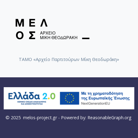
ΤΑΜΟ «Αρχείο Παρτιτούρων Μίκη Θεοδωράκη»
© 2025
melos-project.gr
- Powered by:
ReasonableGraph.org