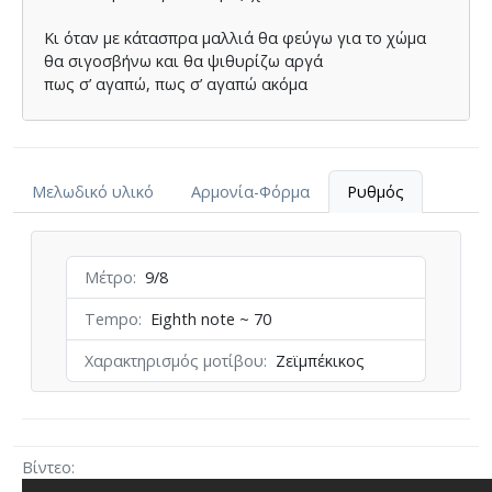
Κι όταν µε κάτασπρα µαλλιά θα φεύγω για το χώµα
θα σιγοσβήνω και θα ψιθυρίζω αργά
πως σ’ αγαπώ, πως σ’ αγαπώ ακόµα
Θα σιγοσβήνω και θα ψιθυρίζω αργά
πως σ’ αγαπώ, πως σ’ αγαπώ ακόµα
Μελωδικό υλικό
Αρμονία-Φόρμα
Ρυθμός
Μέτρο
9/8
Tempo
Eighth note ~ 70
Χαρακτηρισμός μοτίβου
Ζεϊμπέκικος
Βίντεο