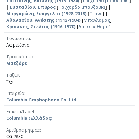
Τσιτσάνης, Βασίλης (1915-1984)
[
Τρίχορδο μπουζούκι
]
|
Ευσταθίου, Σπύρος
[
Τρίχορδο μπουζούκι
] |
Μαργαρώνη, Ευαγγελία (1928-2018)
[
Πιάνο
] |
Αθανασίου, Ανέστης (1912-1984)
[
Μπαγλαμάς
] |
Χρυσίνης, Στέλιος (1916-1970)
[
Λαϊκή κιθάρα
]
Τονικότητα
Λα μείζονα
Τροπικότητα
Ματζόρε
Ταξίμι
Όχι
Εταιρεία
Columbia Graphophone Co. Ltd.
Ετικέτα/Label
Columbia (Ελλάδος)
Αριθμός μήτρας
CG 2830