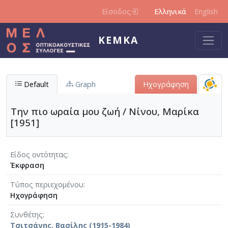
Παράκαμψη προς το κυρίως περιεχόμενο
Είσοδος
Ελληνικά
English
ΚΕΜΚΑ
Default
Graph
Ηχογράφηση
Την πιο ωραία μου ζωή / Νίνου, Μαρίκα
[1951]
Είδος οντότητας
Έκφραση
Τύπος περιεχομένου
Ηχογράφηση
Συνθέτης
Τσιτσάνης, Βασίλης (1915-1984)