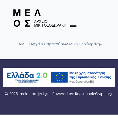
ΤΑΜΟ «Αρχείο Παρτιτούρων Μίκη Θεοδωράκη»
© 2025
melos-project.gr
- Powered by:
ReasonableGraph.org