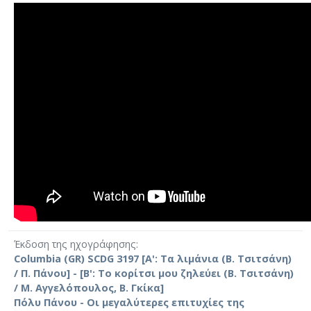
Έκδοση της ηχογράφησης
Columbia (GR) SCDG 3197 [Α': Τα λιμάνια (Β. Τσιτσάνη)
/ Π. Πάνου] - [Β': Το κορίτσι μου ζηλεύει (Β. Τσιτσάνη)
/ Μ. Αγγελόπουλος, Β. Γκίκα]
Πόλυ Πάνου - Οι μεγαλύτερες επιτυχίες της