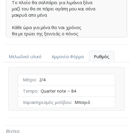
Το πλοίο θα σαλπάρει για λιµάνια ξένα
µαζί του θα σε πάρει αγάπη µου και σένα
μακρυά απο μένα
Κάθε ώρα για µένα θα ‘ναι χρόνος
θα µε τρώει της ξενιτιάς ο πόνος
φεύγεις αγάπη µου, φεύγεις χαρά µου
πάρ’ τις ελπίδες µου, τα όνειρά µου
γρήγορα να ‘ρθεις πάλι κοντά µου
Μελωδικό υλικό
Αρμονία-Φόρμα
Ρυθμός
Το πλοίο θα σαλπάρει για λιµάνια ξένα
Μέτρο
2/4
Tempo
Quarter note ~ 84
Χαρακτηρισμός μοτίβου
Μπαγιό
Βίντεο