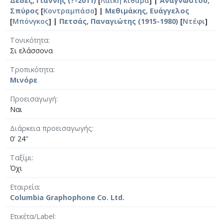
Δέδες, Γιάννης (?-2011)
[
Λαϊκή κιθάρα
] |
Αναγνώστου,
Σπύρος
[
Κοντραμπάσο
] |
Μεθιμάκης, Ευάγγελος
[
Μπόνγκος
] |
Πετσάς, Παναγιώτης (1915-1980)
[
Ντέφι
]
Τονικότητα
Σι ελάσσονα
Τροπικότητα
Μινόρε
Προεισαγωγή
Ναι
Διάρκεια προεισαγωγής
0' 24''
Ταξίμι
Όχι
Εταιρεία
Columbia Graphophone Co. Ltd.
Ετικέτα/Label