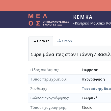
Παράκαμψη προς το κυρίως περιεχόμενο
ΚΕΜΚΑ
«Κεντρικό Μουσικό Κα
Default
Graph
Σύρε μάνα πες στον Γιάννη / Βασιλ
Είδος οντότητας
Έκφραση
Τύπος περιεχομένου
Ηχογράφηση
Συνθέτης
Τσιτσάνης, Βασί
Γλώσσα ηχογράφησης
Ελληνική
Τύπος ηχογράφησης
Studio