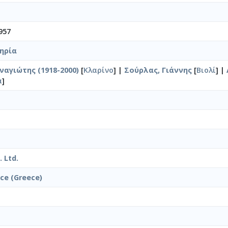
957
ηρία
ναγιώτης (1918-2000)
[
Κλαρίνο
] |
Σούρλας, Γιάννης
[
Βιολί
] |
α
]
 Ltd.
ice (Greece)