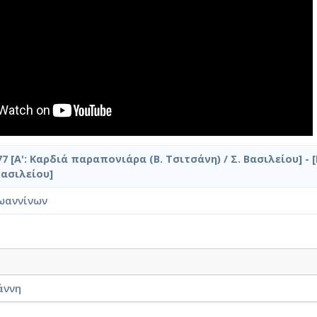
7 [Α': Καρδιά παραπονιάρα (Β. Τσιτσάνη) / Σ. Βασιλείου] - [
Βασιλείου]
ωαννίνων
άννη