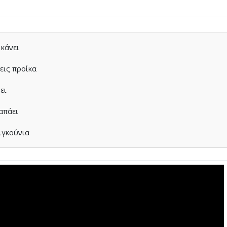
 κάνει
χεις προίκα
ει
απάει
ιγκούνια