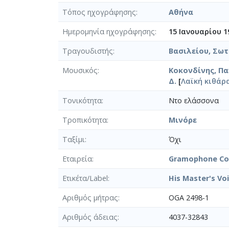
Τόπος ηχογράφησης
Αθήνα
Ημερομηνία ηχογράφησης
15 Ιανουαρίου 1
Τραγουδιστής
Βασιλείου, Σωτ
Μουσικός
Κοκονδίνης, Πα
Δ.
[
Λαϊκή κιθάρ
Τονικότητα
Ντο ελάσσονα
Τροπικότητα
Μινόρε
Ταξίμι
Όχι
Εταιρεία
Gramophone Co.
Ετικέτα/Label
His Master's Vo
Αριθμός μήτρας
OGA 2498-1
Αριθμός άδειας
4037-32843