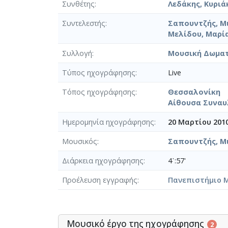
Συνθέτης
Λεδάκης, Κυριά
Συντελεστής
Σαπουντζής, Μ
Μελίδου, Μαρί
Συλλογή
Μουσική Δωμα
Τύπος ηχογράφησης
Live
Τόπος ηχογράφησης
Θεσσαλονίκη
Αίθουσα Συναυλ
Ημερομηνία ηχογράφησης
20 Μαρτίου 201
Μουσικός
Σαπουντζής, Μ
Διάρκεια ηχογράφησης
4᾿:57'
Προέλευση εγγραφής
Πανεπιστήμιο 
Μουσικό έργο της ηχογράφησης
2