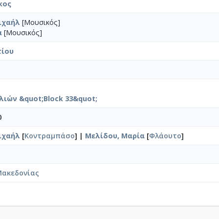
κος
ιχαήλ
[Μουσικός]
α
[Μουσικός]
τίου
ιών &quot;Block 33&quot;
0
ιχαήλ
[
Κοντραμπάσο
] |
Μελίδου, Μαρία
[
Φλάουτο
]
Μακεδονίας