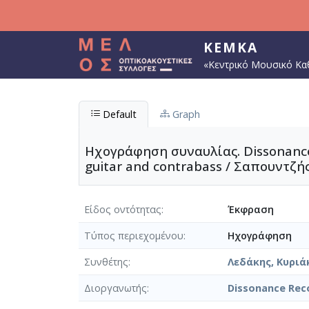
Παράκαμψη προς το κυρίως περιεχόμενο
ΚΕΜΚΑ
«Κεντρικό Μουσικό Κα
Default
Graph
Ηχογράφηση συναυλίας. Dissonance R
guitar and contrabass / Σαπουντζή
Είδος οντότητας
Έκφραση
Τύπος περιεχομένου
Ηχογράφηση
Συνθέτης
Λεδάκης, Κυριά
Διοργανωτής
Dissonance Rec