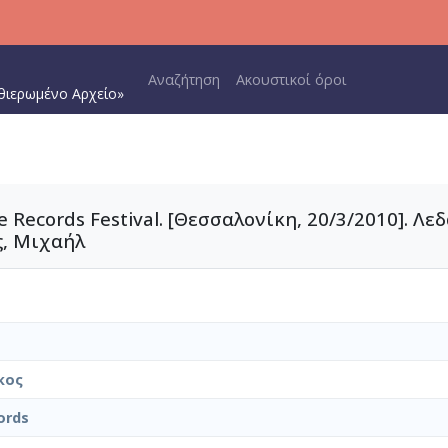
Main navigation
Αναζήτηση
Ακουστικοί όροι
θιερωμένο Αρχείο»
ecords Festival. [Θεσσαλονίκη, 20/3/2010]. Λεδά
ς, Μιχαήλ
κος
ords