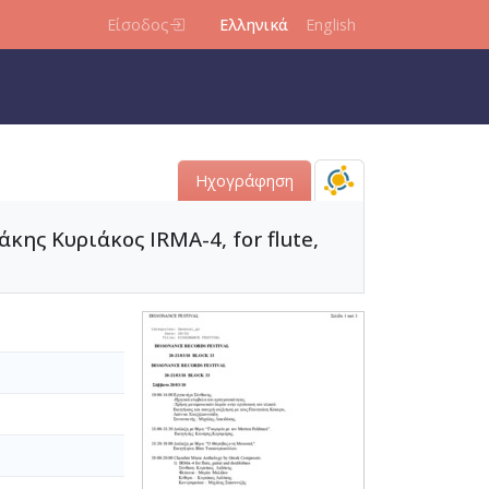
Είσοδος
Ελληνικά
English
Ηχογράφηση
κης Κυριάκος IRMA-4, for flute,