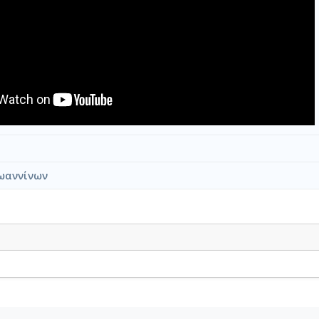
ωαννίνων