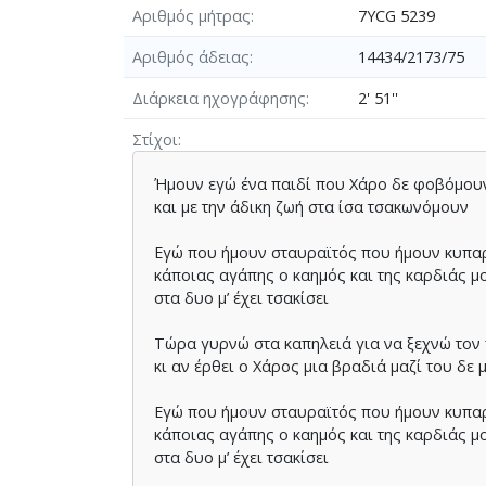
Αριθμός μήτρας
7YCG 5239
Αριθμός άδειας
14434/2173/75
Διάρκεια ηχογράφησης
2' 51''
Στίχοι
Ήµουν εγώ ένα παιδί που Χάρο δε φοβόµου
και µε την άδικη ζωή στα ίσα τσακωνόµουν
Εγώ που ήµουν σταυραϊτός που ήµουν κυπα
κάποιας αγάπης ο καηµός και της καρδιάς µ
στα δυο µ’ έχει τσακίσει
Τώρα γυρνώ στα καπηλειά για να ξεχνώ τον
κι αν έρθει ο Χάρος µια βραδιά µαζί του δε
Εγώ που ήµουν σταυραϊτός που ήµουν κυπα
κάποιας αγάπης ο καηµός και της καρδιάς µ
στα δυο µ’ έχει τσακίσει