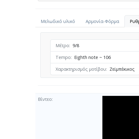
Μελωδικό υλικό
Αρμονία-Φόρμα
Ρυθ
Μέτρο
9/8
Tempo
Eighth note ~ 106
Χαρακτηρισμός μοτίβου
Ζεϊμπέκικος
Βίντεο