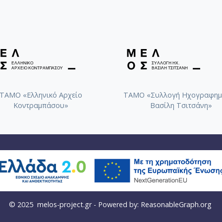
ΤΑΜΟ «Ελληνικό Αρχείο
ΤΑΜΟ «Συλλογή Ηχογραφημ
Κοντραμπάσου»
Βασίλη Τσιτσάνη»
© 2025
melos-project.gr
- Powered by:
ReasonableGraph.org