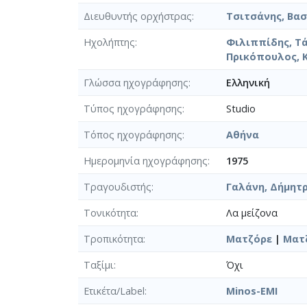
Διευθυντής ορχήστρας
Τσιτσάνης, Βασί
Ηχολήπτης
Φιλιππίδης, Τ
Πρικόπουλος, 
Γλώσσα ηχογράφησης
Ελληνική
Τύπος ηχογράφησης
Studio
Τόπος ηχογράφησης
Αθήνα
Ημερομηνία ηχογράφησης
1975
Τραγουδιστής
Γαλάνη, Δήμητρ
Τονικότητα
Λα μείζονα
Τροπικότητα
Ματζόρε
|
Ματζ
Ταξίμι
Όχι
Ετικέτα/Label
Minos-EMI