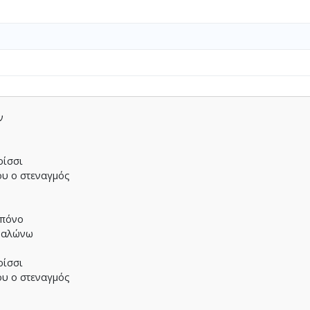
ν
ρίσσι
ου ο στεναγµός
 πόνο
 µαλώνω
ρίσσι
ου ο στεναγµός