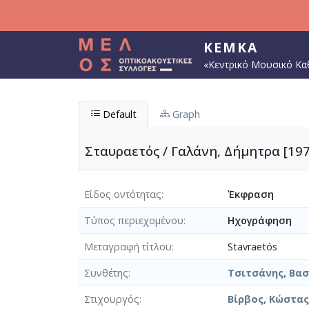
Παράκαμψη προς το κυρίως περιεχόμενο
ΚΕΜΚΑ
«Κεντρικό Μουσικό Κα
Default
Graph
Σταυραετός / Γαλάνη, Δήμητρα [197
Είδος οντότητας
Έκφραση
Τύπος περιεχομένου
Ηχογράφηση
Μεταγραφή τίτλου
Stavraetós
Συνθέτης
Τσιτσάνης, Βασί
Στιχουργός
Βίρβος, Κώστας 