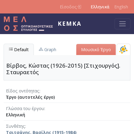
Παράκαμψη προς το κυρίως περιεχόμενο
Είσοδος
Ελληνικά
English
ΚΕΜΚΑ
Default
Graph
Μουσικό Έργο
Βίρβος, Κώστας (1926-2015) [Στιχουργός].
Σταυραετός
Είδος οντότητας
Έργο (αυτοτελές έργο)
Γλώσσα του έργου
Ελληνική
Συνθέτης
Τσιτσάνης, Βασίλης (1915-1984)