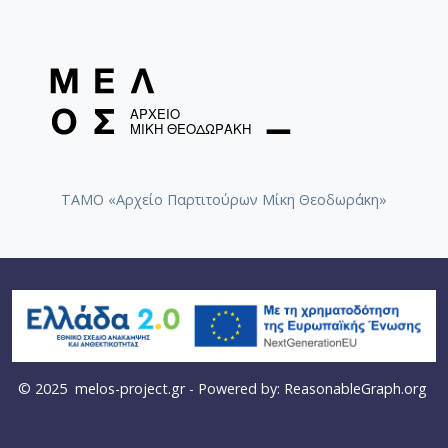
ΤΑΜΟ «Αρχείο Παρτιτούρων Μίκη Θεοδωράκη»
© 2025
melos-project.gr
- Powered by:
ReasonableGraph.org