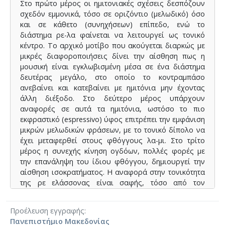
Στο πρώτο μέρος οι ημιτονιακές σχέσεις δεσπόζουν
σχεδόν εμμονικά, τόσο σε οριζόντιο (μελωδικό) όσο
και σε κάθετο (συνηχήσεων) επίπεδο, ενώ το
διάστημα ρε-λα φαίνεται να λειτουργεί ως τονικό
κέντρο. Το αρχικό μοτίβο που ακούγεται διαρκώς με
μικρές διαφοροποιήσεις δίνει την αίσθηση πως η
μουσική είναι εγκλωβισμένη μέσα σε ένα διάστημα
δευτέρας μεγάλο, στο οποίο το κοντραμπάσο
ανεβαίνει και κατεβαίνει με ημιτόνια μην έχοντας
άλλη διέξοδο. Στο δεύτερο μέρος υπάρχουν
αναφορές σε αυτά τα ημιτόνια, ωστόσο το πιο
εκφραστικό (espressivo) ύφος επιτρέπει την εμφάνιση
μικρών μελωδικών φράσεων, με το τονικό δίπολο να
έχει μεταφερθεί στους φθόγγους λα-μι. Στο τρίτο
μέρος η συνεχής κίνηση ογδόων, πολλές φορές με
την επανάληψη του ίδιου φθόγγου, δημιουργεί την
αίσθηση ισοκρατήματος. Η αναφορά στην τονικότητα
της ρε ελάσσονας είναι σαφής, τόσο από τον
οπλισμό και την κίνηση του ισοκράτη ανάμεσα στους
φθόγγους ρε και λα, όσο και από την αίσθηση
Προέλευση εγγραφής
ημίπτωσης που δημιουργείται σε αρκετά σημεία λόγω
Πανεπιστήμιο Μακεδονίας
φθόγγων (λα και ντο διέση) αλλά και ρυθμικής και