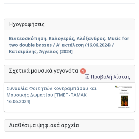
μετρικής άρθρωσης. Το τέταρτο μέρος ξεκινάει με ένα
μοτίβο οκτώ φθόγγων με αναφορές σε όλα τα
προαναφερθέντα στοιχεία των προηγούμενων μερών
Ηχογραφήσεις
(ξεκινάει με το δίπολο ρε-λα, συνεχίζει με
ημιτονιακές σχέσεις σολ-φα δίεση, ντο-σι και ρε-ντο
Βιντεοσκόπηση. Καλογεράς, Αλέξανδρος. Music for
δίεση) το οποίο επεξεργάζεται και παραλλάσσεται με
two double basses / Α' εκτέλεση (16.06.2024) /
διάφορους τρόπους, για να οδηγήσει στην
Κατσιμάνης, Άγγελος [2024]
επιστροφή του πρώτου μέρους, σχεδόν αυτούσιου,
στο κλείσιμο του έργου.
Σχετικά μουσικά γεγονότα
1
Προβολή λίστας
Συναυλία Φοιτητών Κοντραμπάσου και
Μουσικής Δωματίου [ΤΜΕΤ-ΠΑΜΑΚ
16.06.2024]
Διαθέσιμα ψηφιακά αρχεία