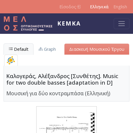
Παράκαμψη προς το κυρίως περιεχόμενο
Είσοδος
Ελληνικά
English
ΚΕΜΚΑ
Default
Graph
Διασκευή Μουσικού Έργου
Καλογεράς, Αλέξανδρος [Συνθέτης]. Music
for two double basses [adaptation in D]
Μουσική για δύο κοντραμπάσα (Ελληνική)