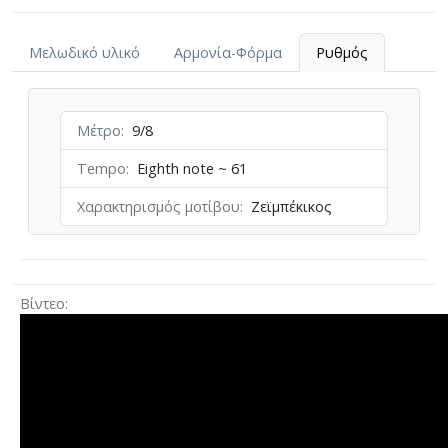
πού θα µείνω απόψε, πού θα ξηµερωθώ
Μελωδικό υλικό
Αρμονία-Φόρμα
Ρυθμός
Μέτρο
9/8
Tempo
Eighth note ~ 61
Χαρακτηρισμός μοτίβου
Ζεϊμπέκικος
Βίντεο