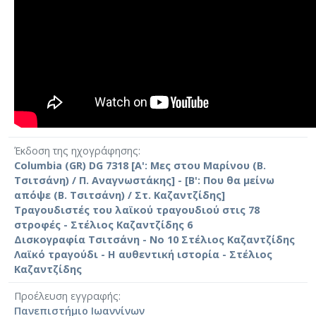
Έκδοση της ηχογράφησης
Columbia (GR) DG 7318 [Α': Μες στου Μαρίνου (Β.
Τσιτσάνη) / Π. Αναγνωστάκης] - [Β': Που θα μείνω
απόψε (Β. Τσιτσάνη) / Στ. Καζαντζίδης]
Τραγουδιστές του λαϊκού τραγουδιού στις 78
στροφές - Στέλιος Καζαντζίδης 6
Δισκογραφία Τσιτσάνη - Νο 10 Στέλιος Καζαντζίδης
Λαϊκό τραγούδι - Η αυθεντική ιστορία - Στέλιος
Καζαντζίδης
Προέλευση εγγραφής
Πανεπιστήμιο Ιωαννίνων