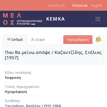
Παράκαμψη προς το κυρίως περιεχόμενο
Είσοδος
Ελληνικά
English
ΚΕΜΚΑ
Default
Graph
Ηχογράφηση
Που θα μείνω απόψε / Καζαντζίδης, Στέλιος
[1957]
Είδος οντότητας
Έκφραση
Τύπος περιεχομένου
Ηχογράφηση
Συνθέτης
Τσιτσάνης, Βασίλης (1915-1984)