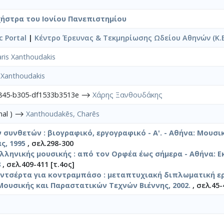
ήστρα του Ιονίου Πανεπιστημίου
 Portal
|
Κέντρο Έρευνας & Τεκμηρίωσης Ωδείου Αθηνών (Κ.Ε.
ris Xanthoudakis
 Xanthoudakis
4845-b305-df1533b3513e ⟶
Χάρης Ξανθουδάκης
onal ) ⟶
Xanthoudakēs, Charēs
 συνθετών : βιογραφικό, εργογραφικό - A'. - Αθήνα: Μουσι
ς, 1995
, σελ.298-300
ελληνικής μουσικής : από τον Ορφέα έως σήμερα - Αθήνα: Ε
8
, σελ.409-411 [τ.4ος]
ντσέρτα για κοντραμπάσο : μεταπτυχιακή διπλωματική ερ
ουσικής και Παραστατικών Τεχνών Βιέννης, 2002.
, σελ.45-