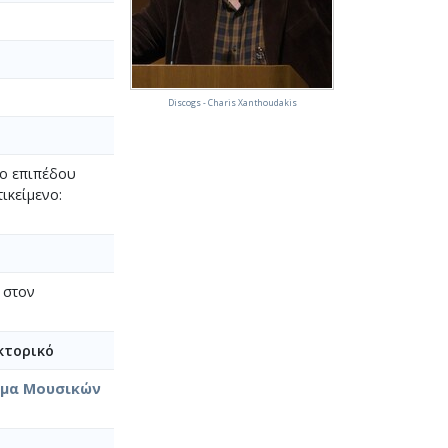
Discogs - Charis Xanthoudakis
ίο επιπέδου
ικείμενο:
 στον
κτορικό
ήμα Μουσικών