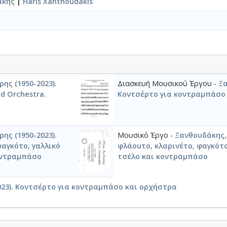
άκης
|
Haris Xanthoudakis
ης (1950-2023).
Διασκευή Μουσικού Έργου -
Ξα
nd Orchestra.
Κοντσέρτο για κοντραμπάσο
ης (1950-2023).
Μουσικό Έργο -
Ξανθουδάκης, 
φαγκότο, γαλλικό
φλάουτο, κλαρινέτο, φαγκότο,
κοντραμπάσο
τσέλο και κοντραμπάσο
023). Κοντσέρτο για κοντραμπάσο και ορχήστρα