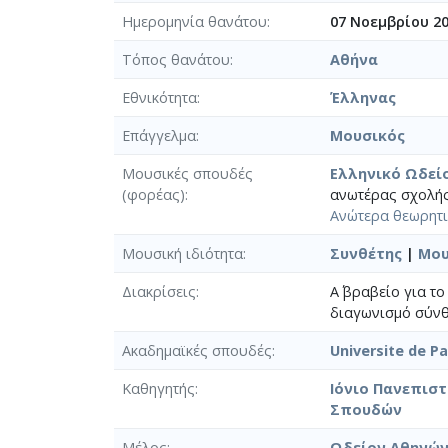
Ημερομηνία θανάτου
07 Νοεμβρίου 2
Τόπος θανάτου
Αθήνα
Εθνικότητα
Έλληνας
Επάγγελμα
Μουσικός
Μουσικές σπουδές
Ελληνικό Ωδεί
(φορέας)
ανωτέρας σχολής
Ανώτερα θεωρητ
Μουσική ιδιότητα
Συνθέτης
|
Μου
Διακρίσεις
Α΄ βραβείο για τ
διαγωνισμό σύνθ
Ακαδημαϊκές σπουδές
Universite de P
Καθηγητής
Ιόνιο Πανεπισ
Σπουδών
Μέλος
Ωδείον Αθηνώ