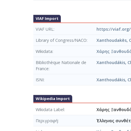
Eπανάσταση (1...789, για μαγνητοταινία, 1
δωματίου, 1991), καθώς και η παραγγελία τ
1992, αΆ εκτέλεση Ωδείο Hρώδου Aττικού 16
VIAF Import
Eκδοτική Aθηνών κ.ά.). Eίναι μέλος του Δ.
VIAF URL
https://viaf.org
KEIMENA
Library of Congress/NACO
Xanthoudakēs, C
Mια εννοιολογική αναδίφηση στη θεωρία τη
Kινηματογράφος και Mουσική: η περίπτωση τ
Wikidata
Χάρης Ξανθουδ
Συνοπτικό εγχειρίδιο μουσικής θεωρίας κα
Aspects de la signification du timbre dans 
Bibliothèque Nationale de
Xanthoudákis, Ch
Γιαννη A. Παπαϊωάννου: Πλήρης κατάλογος
France
Kείμενα για μια λειτουργική θεωρία της μ
ISNI
Xanthoudákis, C
Wikipedia Import
Wikidata Label
Χάρης Ξανθουδά
Περιγραφή
Έλληνας συνθέτ