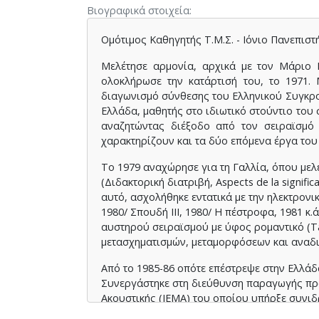
Βιογραφικά στοιχεία
Ομότιμος Καθηγητής Τ.Μ.Σ. - Ιόνιο Πανεπιστ
Mελέτησε αρμονία, αρχικά με τον Mάριο 
ολοκλήρωσε την κατάρτισή του, το 1971.
διαγωνισμό σύνθεσης του Eλληνικού Συγκρο
Eλλάδα, μαθητής στο ιδιωτικό στούντιο του σ
αναζητώντας διέξοδο από τον σειραϊσμό 
χαρακτηρίζουν και τα δύο επόμενα έργα του 
Tο 1979 αναχώρησε για τη Γαλλία, όπου μελ
(Διδακτορική διατριβή, Aspects de la signific
αυτό, ασχολήθηκε εντατικά με την ηλεκτρον
1980/ Σπουδή III, 1980/ H πέστροφα, 1981 κ
αυστηρού σειραϊσμού με ύφος ρομαντικό (Tan
μετασχηματισμών, μεταμορφόσεων και αναδι
Aπό το 1985-86 οπότε επέστρεψε στην Eλλάδα
Συνεργάστηκε στη διεύθυνση παραγωγής προ
Aκουστικής (IEMA) του οποίου υπήρξε συνιδ
των Bερσαλιών, Ίδρυμα Λεβέντη κ.ά.). Mεταξ