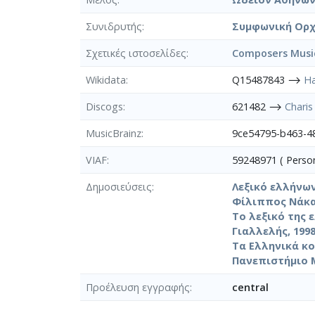
Συνιδρυτής
Συμφωνική Ορχ
Σχετικές ιστοσελίδες
Composers Music
Wikidata
Q15487843 ⟶
Ha
Discogs
621482 ⟶
Charis
MusicBrainz
9ce54795-b463-
VIAF
59248971 ( Pers
Δημοσιεύσεις
Λεξικό ελλήνων
Φίλιππος Νάκα
Το λεξικό της 
Γιαλλελής, 199
Τα Ελληνικά κο
Πανεπιστήμιο Μ
Προέλευση εγγραφής
central