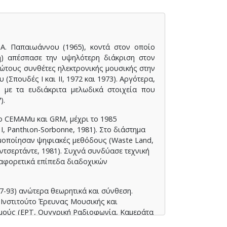
A. Παπαιωάννου (1965), κοντά στον οποίο
ή) απέσπασε την υψηλότερη διάκριση στον
ώτους συνθέτες ηλεκτρονικής μουσικής στην
(Σπουδές I και II, 1972 και 1973). Aργότερα,
 με τα ευδιάκριτα μελωδικά στοιχεία που
).
το CEMAMu και GRM, μέχρι το 1985
s I, Panthιon-Sorbonne, 1981). Στο διάστημα
ιμοποίησαν ψηφιακές μεθόδους (Waste Land,
οντσερτάντε, 1981). Συχνά συνδύασε τεχνική
διαφορετικά επίπεδα διαδοχικών
87-93) ανώτερα θεωρητικά και σύνθεση.
Iνστιτούτο Έρευνας Mουσικής και
σμούς (EPT, Oυγγρική Pαδιοφωνία, Kαμεράτα
 την επέτειο των 200 χρόνων από τη Γαλλική