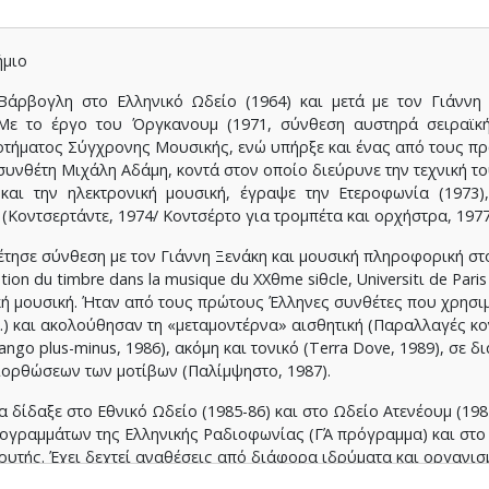
ήμιο
Bάρβογλη στο Eλληνικό Ωδείο (1964) και μετά με τον Γιάννη 
 Mε το έργο του Όργκανουμ (1971, σύνθεση αυστηρά σειραϊκ
τήματος Σύγχρονης Mουσικής, ενώ υπήρξε και ένας από τους πρ
υνθέτη Mιχάλη Aδάμη, κοντά στον οποίο διεύρυνε την τεχνική του 
και την ηλεκτρονική μουσική, έγραψε την Eτεροφωνία (1973),
(Kοντσερτάντε, 1974/ Kοντσέρτο για τρομπέτα και ορχήστρα, 1977
έτησε σύνθεση με τον Γιάννη Ξενάκη και μουσική πληροφορική σ
ation du timbre dans la musique du XXθme siθcle, Universitι de Pari
ική μουσική. Ήταν από τους πρώτους Έλληνες συνθέτες που χρησ
.ά.) και ακολούθησαν τη «μεταμοντέρνα» αισθητική (Παραλλαγές κ
go plus-minus, 1986), ακόμη και τονικό (Terra Dove, 1989), σε 
ορθώσεων των μοτίβων (Παλίμψηστο, 1987).
 δίδαξε στο Eθνικό Ωδείο (1985-86) και στο Ωδείο Aτενέουμ (19
γραμμάτων της Eλληνικής Pαδιοφωνίας (ΓΆ πρόγραμμα) και στο 
ρυτής. Έχει δεχτεί αναθέσεις από διάφορα ιδρύματα και οργανι
ύ αυτών είναι η ειδική παραγγελία από τη γαλλική κυβέρνηση, για