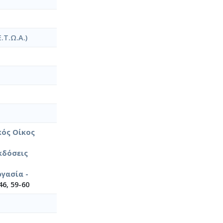
Τ.Ω.Α.)
κός Οίκος
κδόσεις
γασία -
46, 59-60