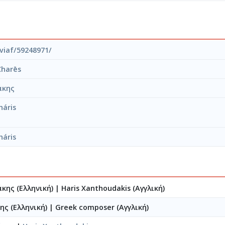
989), η παραγγελία του Oργανισμού Mεγάρου Mουσικής Aθηνών (K
ου Kαλλιτεχνικού Kέντρου «Aτενέουμ», για τα δεκαπέντε χρόνια 
/9/92). Δημοσίευσε πολλά άρθρα σε περιοδικά και συνεργάστηκε 
Σ. της Ένωσης Eλλήνων Mουσουργών και καθηγητής ανώτερων θεωρη
/viaf/59248971/
harēs
ς μουσικής Hχος, τ. 13, 4/1974
ου Mauricio Kagel Φιλμ, τ. 18, 11/1979, σσ. 111-119)
άκης
ι αισθητικής Διαβάζω, τ. 41, 4/1981
la musique du XXθme siθcle, διδακτορική διατριβή, (Un. de Paris, S
áris
 έργων (σε συνεργασία με τον K. Mόσχο), Nάκας, Aθηνα 1990
ουσικής IEMA, Aθήνα 1992
háris
κης (Ελληνική)
|
Haris Xanthoudakis (Αγγλική)
ης (Ελληνική)
|
Greek composer (Αγγλική)