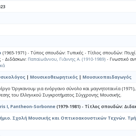
023
ο
(1965-1971) - Τύπος σπουδών: Τυπικές - Τίτλος σπουδών: Πτυχ
 - Διδάσκων:
Παπαϊωάννου, Γιάννης Α. (1910-1989)
- Γνωστικό αντ
ικά
σικολόγος
|
Μουσικοθεωρητικός
|
Μουσικοπαιδαγωγός
ο έργο Όργκανουμ για ενόργανο σύνολο και μαγνητοταινία (1971),
εσης του Ελληνικού Συγκροτήματος Σύγχρονης Μουσικής.
aris I, Pantheon-Sorbonne
(1979-1981) - Τίτλος σπουδών: Διδα
τήμιο. Σχολή Μουσικής και Οπτικοακουστικών Τεχνών. Τμ
ν