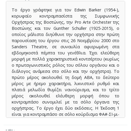
Το έργο γράφτηκε για τον Edwin Barker (1954-),
κορυφαίο κοντραμπασίστα της Συμφωνικής
Ορχήστρας της Βοστώνης, την Pro Αrte Orchester της
Βοστώνης και τον Gunther Schuller (1925-2015), ο
οποίος μάλιστα διηύθυνε την ορχήστρα στην πρώτη
παρουσίαση του έργου στις 26 Νοεμβρίου 2000 στο
Sanders Theatre, σε συναυλία αφιερωμένη στα
εβδομηκοστά πέμπτα του γενέθλια. Έχει ελεύθερη
μορφή με πολλά χαρακτηριστικά κοντσέρτου (κυρίως
ο πρωταγωνιστικός ρόλος του σόλου οργάνου και ο
διάλογος ανάμεσα στο σόλο και την ορχήστρα). Το
πρώτο μέρος ακολουθεί τη δομή ΑΒΑ, το δεύτερο
μέρος με ήρεμο χαρακτήρα, λικνιστικό ρυθμό και
πλατιά μελωδία θυμίζει νανούρισμα, και το τρίτο
μέρος ακολουθεί ελέυθερη μορφή όπου το
κοντραμπάσο συνομιλεί με τα σόλο όργανα της
ορχήστρας. Το έργο έχει δύο εκδόσεις. Η Έκδοση 1
είναι για κοντραμπάσο σε σόλο κούρδισμα ΦΑ#-ΣΙ-μι-
λα και ενορχήστρωση σε Ντο. Η Έκδοση 2 είναι για
κοντραμπάσο σε φυσικό κούρδισμα ΜΙ-ΛΑ-ρε-σολ και
URL