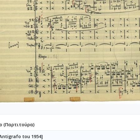
4-023-Φαντασία (Σχέδιο "Φαντασίας" για ορχήστρα) 'Εργο για πιά
4-024-Ύμνος - Για ορχήστρα εγχόρδων και τετράφωνη μιχτή χορω
4-025-Το κοιμητήριο [1945]
4-026-Συμφωνία Νο 1 [1944-09-25-1956-01-31]
04-027-Μικρή συμφωνία [1945-1945]
-028-Andante για cello solo και πιάνο [1945-06-08-1945-06-11]
-029-Ελεγείο 1 [1945-06-20]
4-030-Πέντε ναύτες [1945-10-06]
4-031-Έργο Βασ. Ρώτα [1945-11-07]
-032-Ασκήσεις αντίστιξης [1945-12-03-1949-12-01]
-033-Δεκέμβρης '44 [Τέσσερα κομμάτια για το Δεκέμβρη] [1945-1
5-034-Ελεγείο Στο θάνατο του αγωνιστού [1945]
5-035-Δεκέμβρης' 1. Το συλλαλητήριο σε ορχήστρα εγχόρδων [19
5-036-Κουαρτέτο εγχόρδων Αρ. 1 [1946-02-24-1946-02-28]
5-037-Duetto [1946-03-24]
5-038-Άσκηση, πάνω σε ελεύθερη ανάπτυξη θέματος [1946-03-25]
5-039-Το κοιμητήριο (Για κουαρτέτο εγχόρδων) [1946-03-25]
ο (Παρτιτούρα)
05-040-Προμηθέας Δεσμώτης [1946-05-15]
Antigrafo tou 1954]
5-041-Η Μαργαρίτα [1946-11-16-1946-11-21]