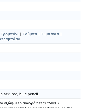
α) [1946]
9-22]
|
Τρομπόνι
|
Τούμπα
|
Τυμπάνια
|
ντραμπάσο
10-15]
 black, red, blue pencil.
 2ο εξώφυλλο αναγράφεται "ΜΙΚΗΣ