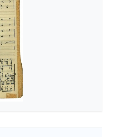
νο [1944-01-04]
δία [1944-05-28]
2-09-1945-12-30]
46]