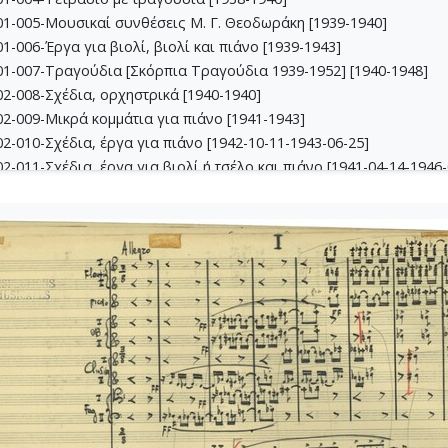
1-005-Μουσικαί συνθέσεις Μ. Γ. Θεοδωράκη [1939-1940]
-006-Έργα για βιολί, βιoλί και πιάνο [1939-1943]
1-007-Τραγούδια [Σκόρπια Τραγούδια 1939-1952] [1940-1948]
2-008-Σχέδια, ορχηστρικά [1940-1940]
2-009-Μικρά κομμάτια για πιάνο [1941-1943]
-010-Σχέδια, έργα για πιάνο [1942-10-11-1943-06-25]
-011-Σχέδια, έργα για βιολί ή τσέλο και πιάνο [1941-04-14-1946-
-012-Dueto (Δι' έγχορδα) [1941-04-14-1941-05-16]
2-013-Σχέδια, θρησκευτικά έργα [1941-02-24-1945-04-09]
3-014-Πάρτες χορωδίας Β, Γ, Δ [1942-03-09-1943-09-24]
3-015-Εκκλησιαστική Καντάτα [1942-1942]
3-016-Σονατίνα για πιάνο [1942-06-05-1942-06-05]
3-017-Αναμνήσεις [1942-09-24-1942-10-11]
3-018-Διασκευές για έγχορδα [1943-1943]
3-019-Ασκήσεις αρμονίας [1943-1949]
4-020-Σκίτσα τραγουδιών [1942-1946]
4-021-Κασσιανή [1943-01-26-1943-01-26]
4-022-Χορωδιακά [1943-04-10-1946-04-13]