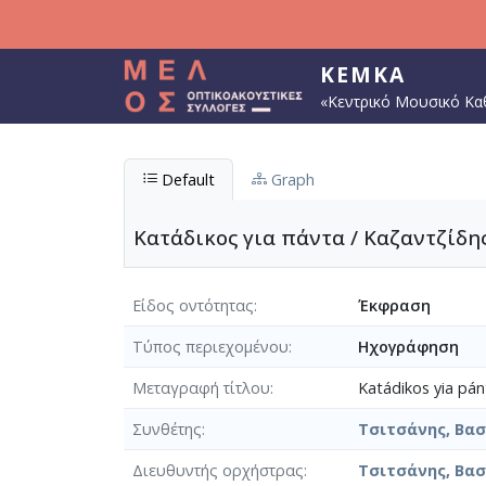
Παράκαμψη προς το κυρίως περιεχόμενο
ΚΕΜΚΑ
«Κεντρικό Μουσικό Κα
Default
Graph
Κατάδικος για πάντα / Καζαντζίδης
Είδος οντότητας
Έκφραση
Τύπος περιεχομένου
Ηχογράφηση
Μεταγραφή τίτλου
Katádikos yia pán
Συνθέτης
Τσιτσάνης, Βασί
Διευθυντής ορχήστρας
Τσιτσάνης, Βασί