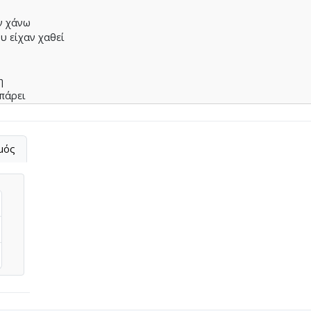
ν χάνω
υ είχαν χαθεί
η
 πάρει
λώνω
φρικτό
μός
πόνο
ώνω