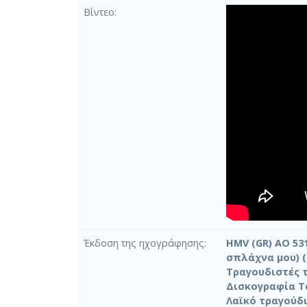
Βίντεο
Έκδοση της ηχογράφησης
HMV (GR) AO 531
σπλάχνα μου) (Β
Τραγουδιστές τ
Δισκογραφία Τσ
Λαϊκό τραγούδι