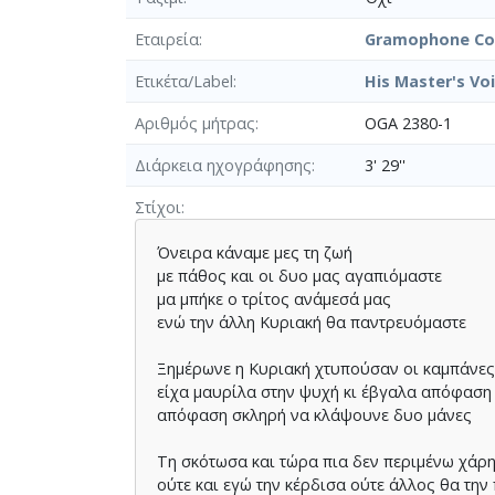
Εταιρεία
Gramophone Co.
Ετικέτα/Label
His Master's Vo
Αριθμός μήτρας
OGA 2380-1
Διάρκεια ηχογράφησης
3' 29''
Στίχοι
Όνειρα κάναµε µες τη ζωή
µε πάθος και οι δυο µας αγαπιόµαστε
µα µπήκε ο τρίτος ανάµεσά µας
ενώ την άλλη Κυριακή θα παντρευόµαστε
Ξηµέρωνε η Κυριακή χτυπούσαν οι καµπάνε
είχα µαυρίλα στην ψυχή κι έβγαλα απόφαση
απόφαση σκληρή να κλάψουνε δυο µάνες
Τη σκότωσα και τώρα πια δεν περιµένω χάρ
ούτε και εγώ την κέρδισα ούτε άλλος θα την