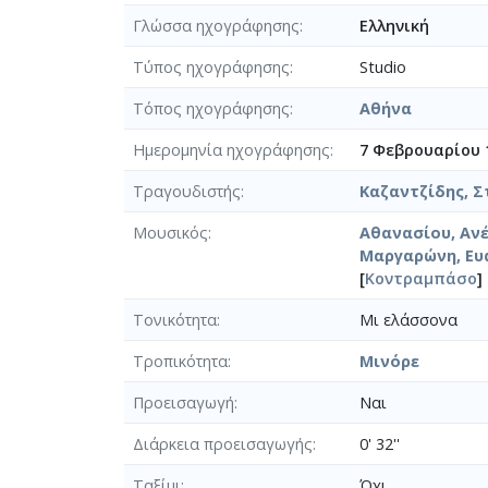
Γλώσσα ηχογράφησης
Ελληνική
Τύπος ηχογράφησης
Studio
Τόπος ηχογράφησης
Αθήνα
Ημερομηνία ηχογράφησης
7 Φεβρουαρίου 
Τραγουδιστής
Καζαντζίδης, Στ
Μουσικός
Αθανασίου, Ανέ
Μαργαρώνη, Ευα
[
Κοντραμπάσο
]
Τονικότητα
Μι ελάσσονα
Τροπικότητα
Μινόρε
Προεισαγωγή
Ναι
Διάρκεια προεισαγωγής
0' 32''
Ταξίμι
Όχι