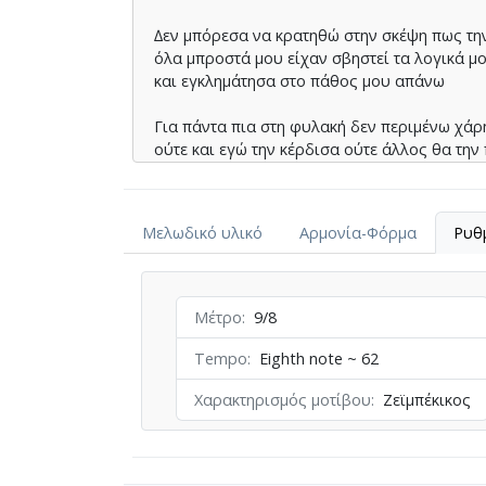
∆εν µπόρεσα να κρατηθώ στην σκέψη πως τη
όλα µπροστά µου είχαν σβηστεί τα λογικά µο
και εγκληµάτησα στο πάθος µου απάνω
Για πάντα πια στη φυλακή δεν περιµένω χάρ
ούτε και εγώ την κέρδισα ούτε άλλος θα την
Αν δεις στεφάνια και χαρές το χέρι µου απ
με αίµα το ‘βαψα γι’ αυτό το έγκληµά µου το 
Μελωδικό υλικό
Αρμονία-Φόρμα
Ρυθ
στα µαύρα σίδερα για πάντα θα πληρώνω
Για πάντα µες τη φυλακή µε συντροφιά τον 
το έγκληµά µου το βαρύ για πάντα θα πληρ
Μέτρο
9/8
Tempo
Eighth note ~ 62
Χαρακτηρισμός μοτίβου
Ζεϊμπέκικος