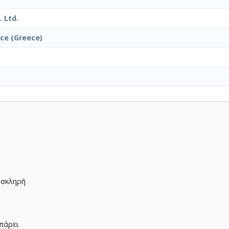
 Ltd.
ice (Greece)
ς
 σκληρή
η
 πάρει