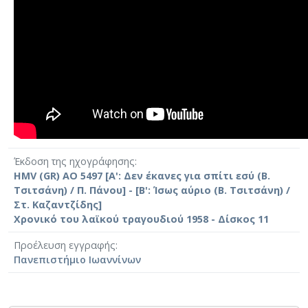
Έκδοση της ηχογράφησης
HMV (GR) AO 5497 [Α': Δεν έκανες για σπίτι εσύ (Β.
Τσιτσάνη) / Π. Πάνου] - [Β': Ίσως αύριο (Β. Τσιτσάνη) /
Στ. Καζαντζίδης]
Χρονικό του λαϊκού τραγουδιού 1958 - Δίσκος 11
Προέλευση εγγραφής
Πανεπιστήμιο Ιωαννίνων