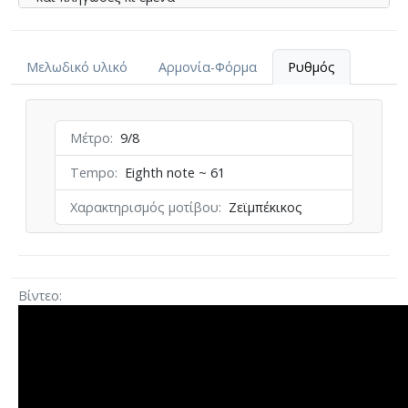
Μου στέρησες το σπλάχνο µου και ρήµαξε η ζωή µου
δεν έκανες για σπίτι εσύ ούτε για το παιδί µου
Μελωδικό υλικό
Αρμονία-Φόρμα
Ρυθμός
Μέτρο
9/8
Tempo
Eighth note ~ 61
Χαρακτηρισμός μοτίβου
Ζεϊμπέκικος
Βίντεο