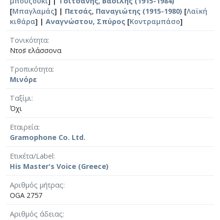
μπουζούκι
] |
Τσιτσάνης, Βασίλης (1915-1984)
[
Μπαγλαμάς
] |
Πετσάς, Παναγιώτης (1915-1980)
[
Λαϊκή
κιθάρα
] |
Αναγνώστου, Σπύρος
[
Κοντραμπάσο
]
Τονικότητα
Ντο♯ ελάσσονα
Τροπικότητα
Μινόρε
Ταξίμι
Όχι
Εταιρεία
Gramophone Co. Ltd.
Ετικέτα/Label
His Master's Voice (Greece)
Αριθμός μήτρας
OGA 2757
Αριθμός άδειας