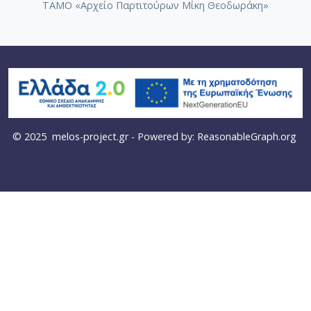
ΤΑΜΟ «Αρχείο Παρτιτούρων Μίκη Θεοδωράκη»
© 2025
melos-project.gr
- Powered by:
ReasonableGraph.org