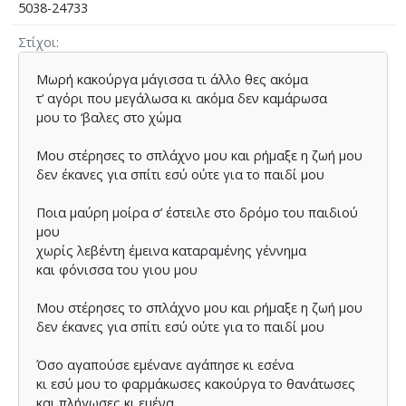
5038-24733
Στίχοι
Μωρή κακούργα µάγισσα τι άλλο θες ακόµα
τ’ αγόρι που µεγάλωσα κι ακόµα δεν καµάρωσα
µου το ‘βαλες στο χώµα
Μου στέρησες το σπλάχνο µου και ρήµαξε η ζωή µου
δεν έκανες για σπίτι εσύ ούτε για το παιδί µου
Ποια µαύρη µοίρα σ’ έστειλε στο δρόµο του παιδιού
µου
χωρίς λεβέντη έµεινα καταραµένης γέννηµα
και φόνισσα του γιου µου
Μου στέρησες το σπλάχνο µου και ρήµαξε η ζωή µου
δεν έκανες για σπίτι εσύ ούτε για το παιδί µου
Όσο αγαπούσε εµένανε αγάπησε κι εσένα
κι εσύ µου το φαρµάκωσες κακούργα το θανάτωσες
και πλήγωσες κι εµένα