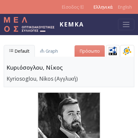
Παράκαμψη προς το κυρίως περιεχόμενο
Είσοδος
Ελληνικά
English
ΚΕΜΚΑ
Default
Graph
Πρόσωπο
Κυριόσογλου, Νίκος
Kyriosoglou, Nikos (Αγγλική)