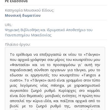
Ρε ελάσσονα
Κατηγορία Μουσικού Είδους
Μουσική δωματίου
URL
Ψηφιακή Βιβλιοθήκη και Ιδρυματικό Αποθετήριο του
Πανεπιστημίου Μακεδονίας
Πλαίσιο έργου
Το ερέθισμα να επεξεργαστώ εκ νέου το «Τάνγκο»
που αρχικά γράφτηκε σαν μέρος του κουαρτέτου μου
«Φαντασία» και να το προσαρμόσω γι' αυτή την
παραδοσιακή σύνθεσn οργανων για τάνγκο, μου το
εδωσαν οι ερμηνευτές του κουαρτέτου «Tangos a
cυatro». Το «Τάνγκο» αυτό είναι γραμμένο σrον τύπο
μιας λεγόμενnς νέας milonga, με χαρακτηριστικό
συγκοπάτο ζωηρό ρυθμό. Κυρίαρχες σrο κομμάτι
είναι δύο θεματικές- μοτιβικές ενότητες. Η πρώτη που
αποτελεί την κύρια ιδέα, και παίζεται αρχικά από το
βιολί με το ζωηρό ρυθμό της, ανταποκρίνεται