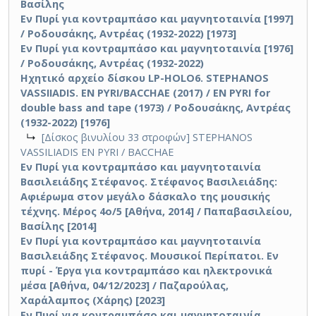
Βασίλης
Εν Πυρί για κοντραμπάσο και μαγνητοταινία [1997]
/ Ροδουσάκης, Αντρέας (1932-2022) [1973]
Εν Πυρί για κοντραμπάσο και μαγνητοταινία [1976]
/ Ροδουσάκης, Αντρέας (1932-2022)
Ηχητικό αρχείο δίσκου LP-HOLO6. STEPHANOS
VASSIIADIS. EN PYRI/BACCHAE (2017) / EN PYRI for
double bass and tape (1973) / Ροδουσάκης, Αντρέας
(1932-2022) [1976]
↳
[Δίσκος βινυλίου 33 στροφών] STEPHANOS
VASSILIADIS EN PYRI / BACCHAE
Εν Πυρί για κοντραμπάσο και μαγνητοταινία
Βασιλειάδης Στέφανος. Στέφανος Βασιλειάδης:
Αφιέρωμα στον μεγάλο δάσκαλο της μουσικής
τέχνης. Μέρος 4ο/5 [Αθήνα, 2014] / Παπαβασιλείου,
Βασίλης [2014]
Εν Πυρί για κοντραμπάσο και μαγνητοταινία
Βασιλειάδης Στέφανος. Μουσικοί Περίπατοι. Εν
πυρί - Έργα για κοντραμπάσο και ηλεκτρονικά
μέσα [Αθήνα, 04/12/2023] / Παζαρούλας,
Χαράλαμπος (Χάρης) [2023]
Εν Πυρί για κοντραμπάσο και μαγνητοταινία