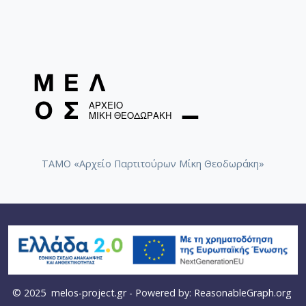
ΤΑΜΟ «Αρχείο Παρτιτούρων Μίκη Θεοδωράκη»
© 2025
melos-project.gr
- Powered by:
ReasonableGraph.org