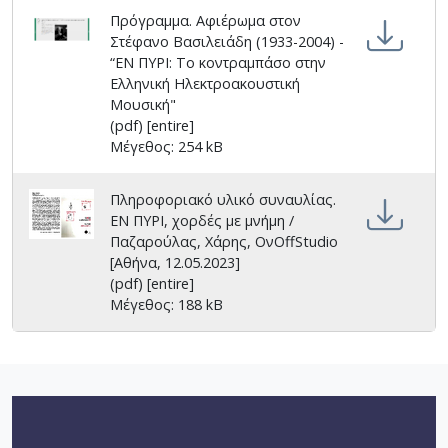
Πρόγραμμα. Αφιέρωμα στον
Absolute Continuity - Έργα για κοντραμπάσο
Στέφανο Βασιλειάδη (1933-2004) -
και ηλεκτρονικά μέσα [Αθήνα, 24/05/2024] /
“ΕΝ ΠΥΡΙ: Το κοντραμπάσο στην
Παζαρούλας, Χαράλαμπος
Ελληνική Ηλεκτροακουστική
Μουσική"
(pdf) [entire]
Ημέρες Ηλεκτροακουστικής Μουσικής 2024
Μέγεθος: 254 kB
[Αθήνα, 01 - 03.11.2024] / Παζαρούλας,
Χαράλαμπος
Πληροφοριακό υλικό συναυλίας.
ΕΝ ΠΥΡΙ, χορδές με μνήμη /
Αφιέρωμα στον Στέφανο Βασιλειάδη (1933-
Παζαρούλας, Χάρης, ΟνOffStudio
2004) - “ΕΝ ΠΥΡΙ: Το κοντραμπάσο στην
[Αθήνα, 12.05.2023]
Ελληνική Ηλεκτροακουστική Μουσική"
(pdf) [entire]
[Αθήνα, 22.11.2024] / Παζαρούλας,
Μέγεθος: 188 kB
Χαράλαμπος
ΕΝ ΠΥΡΙ, χορδές με μνήμη / Παζαρούλας,
Χάρης, ΟνOffStudio [Athens, 12.05.2023]