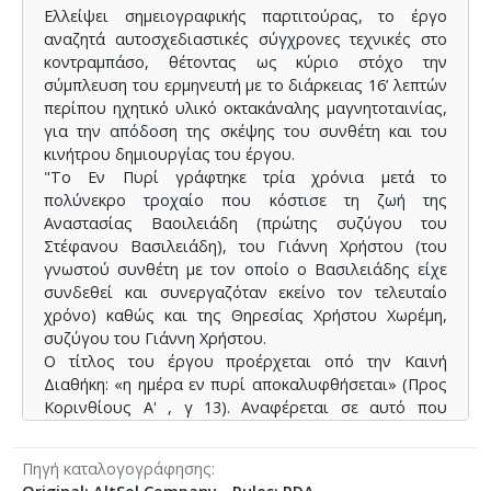
Ελλείψει σημειογραφικής παρτιτούρας, το έργο
αναζητά αυτοσχεδιαστικές σύγχρονες τεχνικές στο
κοντραμπάσο, θέτοντας ως κύριο στόχο την
σύμπλευση του ερμηνευτή με το διάρκειας 16’ λεπτών
περίπου ηχητικό υλικό οκτακάναλης μαγνητοταινίας,
για την απόδοση της σκέψης του συνθέτη και του
κινήτρου δημιουργίας του έργου.
"Το Εν Πυρί γράφτηκε τρία χρόνια μετά το
πολύνεκρο τροχαίο που κόστισε τη ζωή της
Αναστασίας Βαοιλειάδη (πρώτης συζύγου του
Στέφανου Βασιλειάδη), του Γιάννη Χρήστου (του
γνωστού συνθέτη με τον οποίο ο Βασιλειάδης είχε
συνδεθεί και συνεργαζόταν εκείνο τον τελευταίο
χρόνο) καθώς και της Θηρεσίας Χρήστου Χωρέμη,
συζύγου του Γιάννη Χρήστου.
Ο τίτλος του έργου προέρχεται οπό την Καινή
Διαθήκη: «η ημέρα εν πυρί αποκαλυφθήσεται» (Προς
Κορινθίους Α' , γ 13). Αναφέρεται σε αυτό που
παραμένει μετά τον θάνατο και σύμφωνα με τα λόγια
του συνθέτη: «στη δοκιμασία της ανθρώπινης ψυχής
Πηγή καταλογογράφησης
μπροστά στον θάνατο για να μείνει στο τέλος το