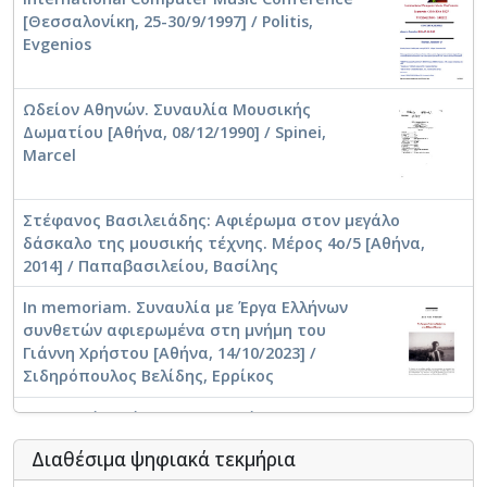
[Θεσσαλονίκη, 25-30/9/1997] / Politis,
Evgenios
Ωδείον Αθηνών. Συναυλία Μουσικής
Δωματίου [Αθήνα, 08/12/1990] / Spinei,
Marcel
Στέφανος Βασιλειάδης: Αφιέρωμα στον μεγάλο
δάσκαλο της μουσικής τέχνης. Μέρος 4ο/5 [Αθήνα,
2014] / Παπαβασιλείου, Βασίλης
In memoriam. Συναυλία με Έργα Ελλήνων
συνθετών αφιερωμένα στη μνήμη του
Γιάννη Χρήστου [Αθήνα, 14/10/2023] /
Σιδηρόπουλος Βελίδης, Ερρίκος
Μουσικοί Περίπατοι. Εν Πυρί - Έργα για
κοντραμπάσο και ηλεκτρονικά μέσα [Αθήνα,
Διαθέσιμα ψηφιακά τεκμήρια
04/12/2023] / Παζαρούλας, Χαράλαμπος