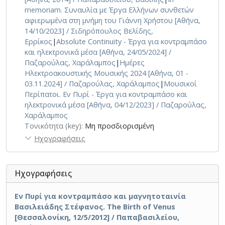
σηματοδοτώντας αυτό που παραμένει –αυτό που
memoriam. Συναυλία με Έργα Ελλήνων συνθετών
«έχει αντέξει και ξεπεράσει την καταστροφή».(Από τα
αφιερωμένα στη μνήμη του Γιάννη Χρήστου [Αθήνα,
σχόλια στο: STEPHANOS VASSILIADIS, EN PYRI /
14/10/2023] / Σιδηρόπουλος Βελίδης,
BACCHAE, LP HOLO6, Athens, 2017)
Ερρίκος
|
Absolute Continuity - Έργα για κοντραμπάσο
και ηλεκτρονικά μέσα [Αθήνα, 24/05/2024] /
Παζαρούλας, Χαράλαμπος
|
Ημέρες
Ηλεκτροακουστικής Μουσικής 2024 [Αθήνα, 01 -
03.11.2024] / Παζαρούλας, Χαράλαμπος
|
Μουσικοί
Περίπατοι. Εν Πυρί - Έργα για κοντραμπάσο και
ηλεκτρονικά μέσα [Αθήνα, 04/12/2023] / Παζαρούλας,
Χαράλαμπος
Τονικότητα (key):
Μη προσδιορισμένη
Ηχογραφήσεις
Ηχογραφήσεις
Εν Πυρί για κοντραμπάσο και μαγνητοταινία
Βασιλειάδης Στέφανος. The Birth of Venus
[Θεσσαλονίκη, 12/5/2012] / Παπαβασιλείου,