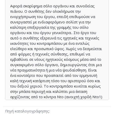
Αφορά σκαρίφημα σόλο οργάνου και συνοδείας
πιάνου. Ο συνθέτης δεν ολοκλήρωσε την
ενορχήστρωση του έργου, επειδή επιθυμούσε να
συνεργαστεί με ενδιαφερόμενο σολίστ για την
καλύτερη επεξεργασία της γραμμής του σόλο
οργάνου και του έργου γενικότερα.. Στο έργο του
αυτό ο συνθέτης εξερευνά τις ηχητικές και τεχνικές
ικανότητες του κοντραμπάσου με ένα εντελώς
ελεύθερο και προσωπικό ύφος. Χωρίς να δεσμεύεται
από φόρμες ή τεχνικές σύνθεσης, επιθυμεί να
εμβαθύνει σε νέους ηχητικούς κόσμους μέσα από το
συγκεκριμένο σόλο όργανο, δημιουργώντας έτσι μια
νέα πραγματικότητα ή μια νέα ψευδαίσθηση. Είναι
ένα κοντσέρτο που προαπαιτεί από τον ερμηνευτή
καλή τεχνική κατάρτιση τόσο του αριστερού όσο και
του δεξιού χεριού. Το κοντραμπάσο κινείται κυρίως
στην μπάσα περιοχή και καλύπτει μια έκταση
αρχίζοντας από το κόντρα Ντο (ανοιχτή χορδή Ντο1)
και φθάνοντας έως το φα της πέμπτης οκτάβας (φα5).
Πηγή καταλογογράφησης