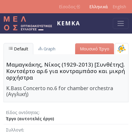
Παράκαμψη προς το κυρίως περιεχόμενο
Είσοδος
Ελληνικά
English
ΚΕΜΚΑ
Default
Graph
Μουσικό Έργο
Μαμαγκάκης, Νίκος (1929-2013) [Συνθέτης].
Κοντσέρτο αρ.6 για κοντραμπάσο και μικρή
ορχήστρα
K.Bass Concerto no.6 for chamber orchestra
(Αγγλική)
Είδος οντότητας
Έργο (αυτοτελές έργο)
Συλλογή