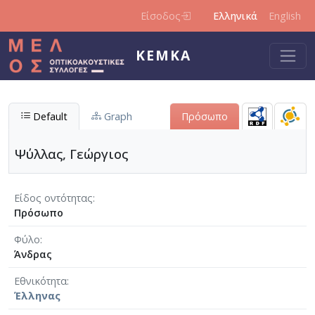
Παράκαμψη προς το κυρίως περιεχόμενο
Είσοδος
Ελληνικά
English
ΚΕΜΚΑ
Default
Graph
Πρόσωπο
Ψύλλας, Γεώργιος
Είδος οντότητας
Πρόσωπο
Φύλο
Άνδρας
Εθνικότητα
Έλληνας