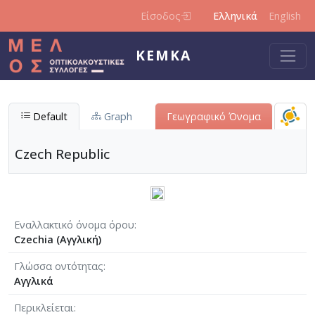
Παράκαμψη προς το κυρίως περιεχόμενο
Είσοδος
Ελληνικά
English
ΚΕΜΚΑ
Default
Graph
Γεωγραφικό Όνομα
Czech Republic
Εναλλακτικό όνομα όρου
Czechia (Αγγλική)
Γλώσσα οντότητας
Αγγλικά
Περικλείεται