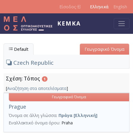
Παράκαμψη προς το κυρίως περιεχόμενο
Είσοδος
Ελληνικά
English
ΚΕΜΚΑ
Default
Γεωγραφικό Όνομα
Czech Republic
Σχέση: Τόπος
1
[
Αναζήτηση στα αποτελέσματα
]
Γεωγραφικό Όνομα
Prague
Όνομα σε άλλη γλώσσα:
Πράγα [Ελληνική]
Εναλλακτικό όνομα όρου:
Praha