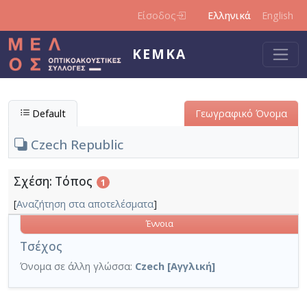
Παράκαμψη προς το κυρίως περιεχόμενο
Είσοδος
Ελληνικά
English
ΚΕΜΚΑ
Default
Γεωγραφικό Όνομα
Czech Republic
Σχέση: Τόπος
1
[
Αναζήτηση στα αποτελέσματα
]
Έννοια
Τσέχος
Όνομα σε άλλη γλώσσα:
Czech [Αγγλική]