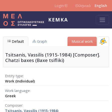
Skip to main content
Login
Ελληνικά
English
KEMKA
Default
Graph
Musical work
Tsitsanis, Vassilis (1915-1984) [Composer].
Chatzi baxes (Baxe tsifliki)
Entity type
Work (Individual)
Work language
Greek
Composer
Tsitsanis, Vassilis (1915-1984)