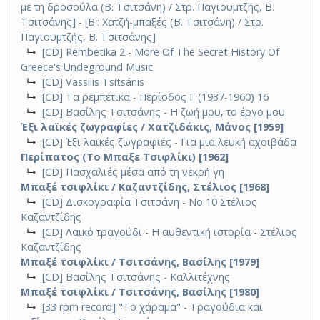
με τη δροσούλα (Β. Τσιτσάνη) / Στρ. Παγιουμτζής, Β.
Τσιτσάνης] - [Β': Χατζή-μπαξές (Β. Τσιτσάνη) / Στρ.
Παγιουμτζής, Β. Τσιτσάνης]
↳
[CD] Rembetika 2 - More Of The Secret History Of
Greece's Undeground Music
↳
[CD] Vassilis Tsitsánis
↳
[CD] Τα ρεμπέτικα - Περίοδος Γ (1937-1960) 16
↳
[CD] Βασίλης Τσιτσάνης - Η ζωή μου, το έργο μου
Έξι λαϊκές ζωγραφίες / Χατζιδάκις, Μάνος [1959]
↳
[CD] Έξι λαϊκές ζωγραφιές - Για μια λευκή αχοιβάδα
Περίπατος (Το Μπαξε Τσιφλίκι) [1962]
↳
[CD] Πασχαλιές μέσα από τη νεκρή γη
Μπαξέ τσιφλίκι / Καζαντζίδης, Στέλιος [1968]
↳
[CD] Δισκογραφία Τσιτσάνη - Νο 10 Στέλιος
Καζαντζίδης
↳
[CD] Λαϊκό τραγούδι - Η αυθεντική ιστορία - Στέλιος
Καζαντζίδης
Μπαξέ τσιφλίκι / Τσιτσάνης, Βασίλης [1979]
↳
[CD] Βασίλης Τσιτσάνης - Καλλιτέχνης
Μπαξέ τσιφλίκι / Τσιτσάνης, Βασίλης [1980]
↳
[33 rpm record] "Το χάραμα" - Τραγούδια και