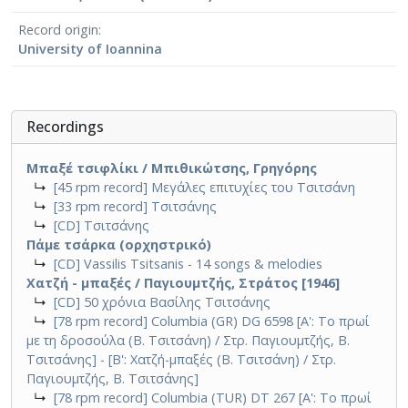
Record origin
University of Ioannina
Recordings
Μπαξέ τσιφλίκι / Μπιθικώτσης, Γρηγόρης
↳
[45 rpm record] Μεγάλες επιτυχίες του Τσιτσάνη
↳
[33 rpm record] Τσιτσάνης
↳
[CD] Τσιτσάνης
Πάμε τσάρκα (ορχηστρικό)
↳
[CD] Vassilis Tsitsanis - 14 songs & melodies
Χατζή - μπαξές / Παγιουμτζής, Στράτος [1946]
↳
[CD] 50 χρόνια Βασίλης Τσιτσάνης
↳
[78 rpm record] Columbia (GR) DG 6598 [A': Το πρωί
με τη δροσούλα (Β. Τσιτσάνη) / Στρ. Παγιουμτζής, Β.
Τσιτσάνης] - [Β': Χατζή-μπαξές (Β. Τσιτσάνη) / Στρ.
Παγιουμτζής, Β. Τσιτσάνης]
↳
[78 rpm record] Columbia (TUR) DT 267 [A': Το πρωί