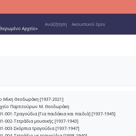
Main navigation
Αναζήτηση
Ακουστικοί όροι
θιερωμένο Αρχείο»
ίο Μίκη Θεοδωράκη [1937-2021]
ρχείο Παρτιτούρων Μ. Θεοδωράκη
1-001-Τραγούδια [Για παιδάκια και παιδιά] [1937-1945]
1-002-Τετράδια μουσικής [1937-1943]
1-003-Σκόρπια τραγούδια [1937-1947]
1-004-Τετράδιο με τραγούδια [1938-1940]