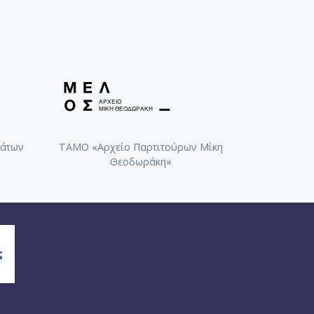
άτων
ΤΑΜΟ «Αρχείο Παρτιτούρων Μίκη
Θεοδωράκη»
αλαγές [1952-1953]