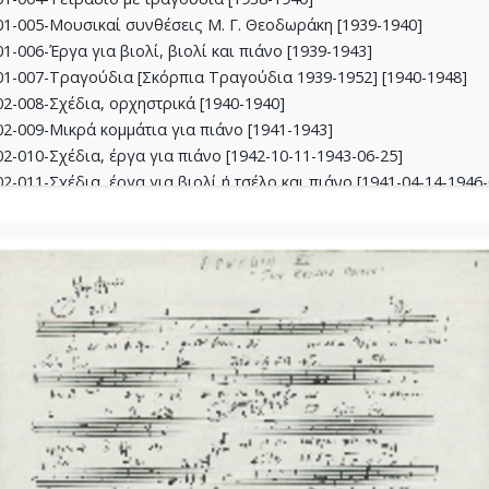
1-005-Μουσικαί συνθέσεις Μ. Γ. Θεοδωράκη [1939-1940]
-006-Έργα για βιολί, βιoλί και πιάνο [1939-1943]
1-007-Τραγούδια [Σκόρπια Τραγούδια 1939-1952] [1940-1948]
2-008-Σχέδια, ορχηστρικά [1940-1940]
2-009-Μικρά κομμάτια για πιάνο [1941-1943]
-010-Σχέδια, έργα για πιάνο [1942-10-11-1943-06-25]
-011-Σχέδια, έργα για βιολί ή τσέλο και πιάνο [1941-04-14-1946-
-012-Dueto (Δι' έγχορδα) [1941-04-14-1941-05-16]
2-013-Σχέδια, θρησκευτικά έργα [1941-02-24-1945-04-09]
3-014-Πάρτες χορωδίας Β, Γ, Δ [1942-03-09-1943-09-24]
3-015-Εκκλησιαστική Καντάτα [1942-1942]
3-016-Σονατίνα για πιάνο [1942-06-05-1942-06-05]
3-017-Αναμνήσεις [1942-09-24-1942-10-11]
3-018-Διασκευές για έγχορδα [1943-1943]
3-019-Ασκήσεις αρμονίας [1943-1949]
4-020-Σκίτσα τραγουδιών [1942-1946]
4-021-Κασσιανή [1943-01-26-1943-01-26]
4-022-Χορωδιακά [1943-04-10-1946-04-13]