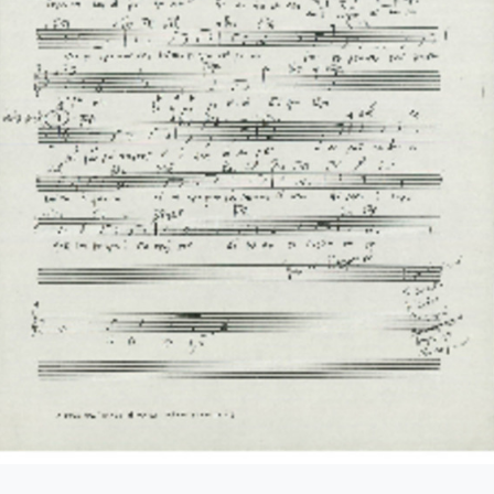
4-023-Φαντασία (Σχέδιο "Φαντασίας" για ορχήστρα) 'Εργο για πιά
4-024-Ύμνος - Για ορχήστρα εγχόρδων και τετράφωνη μιχτή χορω
4-025-Το κοιμητήριο [1945]
4-026-Συμφωνία Νο 1 [1944-09-25-1956-01-31]
04-027-Μικρή συμφωνία [1945-1945]
-028-Andante για cello solo και πιάνο [1945-06-08-1945-06-11]
-029-Ελεγείο 1 [1945-06-20]
4-030-Πέντε ναύτες [1945-10-06]
4-031-Έργο Βασ. Ρώτα [1945-11-07]
-032-Ασκήσεις αντίστιξης [1945-12-03-1949-12-01]
-033-Δεκέμβρης '44 [Τέσσερα κομμάτια για το Δεκέμβρη] [1945-1
5-034-Ελεγείο Στο θάνατο του αγωνιστού [1945]
5-035-Δεκέμβρης' 1. Το συλλαλητήριο σε ορχήστρα εγχόρδων [19
5-036-Κουαρτέτο εγχόρδων Αρ. 1 [1946-02-24-1946-02-28]
5-037-Duetto [1946-03-24]
5-038-Άσκηση, πάνω σε ελεύθερη ανάπτυξη θέματος [1946-03-25]
5-039-Το κοιμητήριο (Για κουαρτέτο εγχόρδων) [1946-03-25]
05-040-Προμηθέας Δεσμώτης [1946-05-15]
5-041-Η Μαργαρίτα [1946-11-16-1946-11-21]