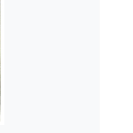
νο [1944-01-04]
δία [1944-05-28]
2-09-1945-12-30]
46]