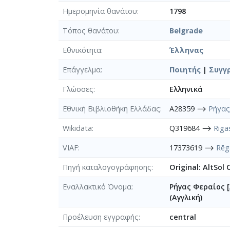
Ημερομηνία θανάτου
1798
Τόπος θανάτου
Belgrade
Εθνικότητα
Έλληνας
Επάγγελμα
Ποιητής
|
Συγγ
Γλώσσες
Ελληνικά
Εθνική Βιβλιοθήκη Ελλάδας
A28359 ⟶
Ρήγας
Wikidata
Q319684 ⟶
Rigas
VIAF
17373619 ⟶
Rēga
Πηγή καταλογογράφησης
Original: AltSol
Εναλλακτικό Όνομα
Ρήγας Φεραίος 
(Αγγλική)
Προέλευση εγγραφής
central