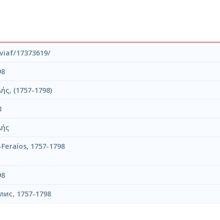
/viaf/17373619/
98
ής, (1757-1798)
8
λής
s-Feraíos, 1757-1798
98
лис, 1757-1798