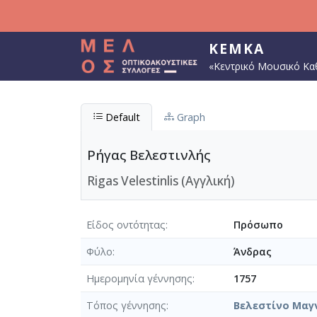
Παράκαμψη προς το κυρίως περιεχόμενο
ΚΕΜΚΑ
«Κεντρικό Μουσικό Κα
Default
Graph
Ρήγας Βελεστινλής
Rigas Velestinlis (Αγγλική)
Είδος οντότητας
Πρόσωπο
Φύλο
Άνδρας
Ημερομηνία γέννησης
1757
Τόπος γέννησης
Βελεστίνο Μαγ