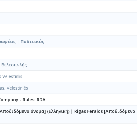
ραφέας
|
Πολιτικός
 Βελεστινλής
 Velestinlis
s, Velestinlēs
 Company - Rules: RDA
[Αποδιδόμενο όνομα] (Ελληνική)
|
Rigas Feraios [Αποδιδόμενο