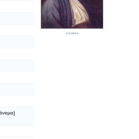
wikipedia
 όνομα]