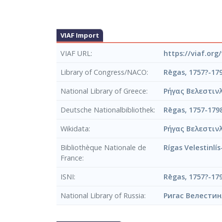
VIAF Import
VIAF URL
https://viaf.org
Library of Congress/NACO
Rēgas, 1757?-17
National Library of Greece
Ρήγας Βελεστινλ
Deutsche Nationalbibliothek
Rēgas, 1757-179
Wikidata
Ρήγας Βελεστιν
Bibliothèque Nationale de
Rígas Velestinlí
France
ISNI
Rēgas, 1757?-17
National Library of Russia
Ригас Велестин