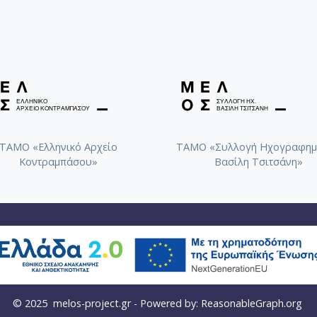
ΤΑΜΟ «Ελληνικό Αρχείο
ΤΑΜΟ «Συλλογή Ηχογραφημ
Κοντραμπάσου»
Βασίλη Τσιτσάνη»
© 2025
melos-project.gr
- Powered by:
ReasonableGraph.org