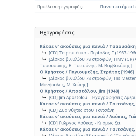
Προέλευση εγγραφής
Πανεπιστήμιο Ι
Ηχογραφήσεις
Κάτσε ν' ακούσεις μια πενιά / Τσαουσάκη
↳
[CD] Τα ρεμπέτικα - Περίοδος Γ (1937-196
↳
[Δίσκος βινυλίου 78 στροφών] HMV (GR) GA 
Τσαουσάκης, Β. Τσιτσάνης, Μ. Βαμβακάρης]
Ο Χρήστος / Παγιουμτζής, Στράτος [1946]
↳
[Δίσκος βινυλίου 78 στροφών] His Master's
Μανήσαλης, Μ. Χιώτης]
Ο Χρήστος / Αποστόλου, Jim [1948]
↳
[CD] Jim Apostolou – Ηχογραφήσεις Αμερι
Κάτσε ν' ακούσεις μια πενιά / Τσιτσάνης,
↳
[CD] Δυο νύχτες στου Τσιτσάνη
Κάτσε ν' ακούσεις μια πενιά / Λαύκας, Γιώ
↳
[CD] Γιώργος Λαύκας - Κι όμως ζει
Κάτσε ν' ακούσεις μια πενιά / Τσιτσάνης,
↳
[Δίσκος βινυλίου 33 στροφών] "Το χάραμα