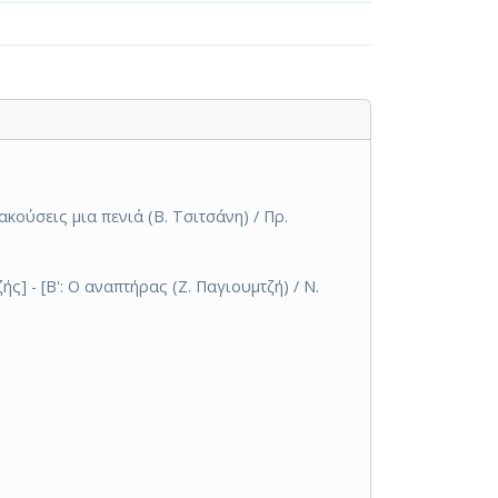
ακούσεις μια πενιά (Β. Τσιτσάνη) / Πρ.
ς] - [Β': Ο αναπτήρας (Ζ. Παγιουμτζή) / Ν.