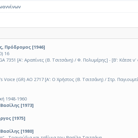
ωαννίνων
ς, Πρόδρομος [1946]
0) 16
7351 [Α': Αραπίνες (Β. Τσιτσάνη) / Φ. Πολυμέρης] - [Β': Κάτσε ν' 
 Voice (GR) AO 2717 [Α': Ο Χρήστος (Β. Τσιτσάνη) / Στρ. Παγιουμτζή
κή 1948-1960
 Βασίλης [1973]
ργος [1975]
 Βασίλης [1980]
" - Τραγούδια και ταξίμια του Βασίλη Τσιτσάνη