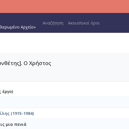
Main navigation
Αναζήτηση
Ακουστικοί όροι
θιερωμένο Αρχείο»
υνθέτης]. Ο Χρήστος
 έργο)
λης (1915-1984)
ις μια πενιά