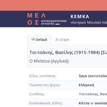
Παράκαμψη προς το κυρίως περιεχόμενο
ΚΕΜΚΑ
«Κεντρικό Μουσικό Κα
Default
Graph
Τσιτσάνης, Βασίλης (1915-1984) [Σ
O Khrístos (Αγγλική)
Είδος οντότητας
Έργο (αυτοτελές
Γλώσσα του έργου
Ελληνική
Συνθέτης
Τσιτσάνης, Βασί
Eναλλακτικός τίτλος
Κάτσε ν' ακούσε