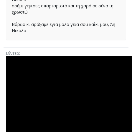
ασήμι γέμισες σπαρταριστό και τη χαρά σε σένα τη
χρωστώ
Βάρδα κι αράξαμε εγια μόλα γεια σου καΐκι μου, Άη
Νικόλα
Βίντεο