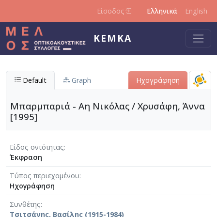
Παράκαμψη προς το κυρίως περιεχόμενο
Είσοδος
Ελληνικά
English
ΚΕΜΚΑ
Default
Graph
Ηχογράφηση
Μπαρμπαριά - Αη Νικόλας / Χρυσάφη, Άννα
[1995]
Είδος οντότητας
Έκφραση
Τύπος περιεχομένου
Ηχογράφηση
Συνθέτης
Τσιτσάνης, Βασίλης (1915-1984)