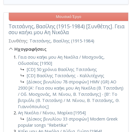
Μουσικό Έργο
Τσιτσάνης, Βασίλης (1915-1984) [Συνθέτης]. Γεια
σου καήκι μου Αη Νικόλα
Συνθέτης:
Τσιτσάνης, Βασίλης (1915-1984)
Ηχογραφήσεις
Γεια σου καήκι μου Αη Νικόλα / Μοσχονάς,
Οδυσσέας [1950]
↳
[CD] 50 χρόνια Βασίλης Τσιτσάνης
↳
[CD] Βασίλης Τσιτσάνης - Καλλιτέχνης
↳
[Δίσκος βινυλίου 78 στροφών] HMV (GR) AO
2930 [Α': Γεια σου καήκι μου Αη Νικόλα (Β. Τσιτσάνη)
/ Οδ. Μοσχονάς, Μ. Νίνου, Β. Τσιτσάνης] - [Β': Το
βιτριόλι (Β. Τσιτσάνη) / Μ. Νίνου, Β. Τσιτσάνης, Θ.
Γιαννόπουλος]
Αη Νικόλα / Νίνου, Μαρίκα [1954]
↳
[Δίσκος βινυλίου 33 στροφών] Modern Greek
popular songs "Rebetika"
Καΐκι μου Αη Νικόλα / Λύδια, Γιώτα [1964]