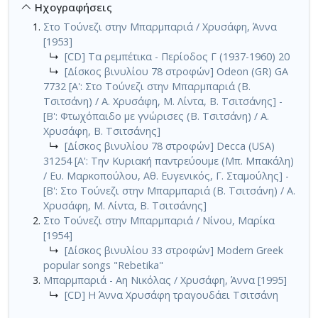
Ηχογραφήσεις
Στο Τούνεζι στην Μπαρμπαριά / Χρυσάφη, Άννα
[1953]
↳
[CD] Τα ρεμπέτικα - Περίοδος Γ (1937-1960) 20
↳
[Δίσκος βινυλίου 78 στροφών] Odeon (GR) GA
7732 [Α': Στο Τούνεζι στην Μπαρμπαριά (Β.
Τσιτσάνη) / Α. Χρυσάφη, Μ. Λίντα, Β. Τσιτσάνης] -
[Β': Φτωχόπαιδο με γνώρισες (Β. Τσιτσάνη) / Α.
Χρυσάφη, Β. Τσιτσάνης]
↳
[Δίσκος βινυλίου 78 στροφών] Decca (USA)
31254 [A': Την Κυριακή παντρεύουμε (Μπ. Μπακάλη)
/ Ευ. Μαρκοπούλου, Αθ. Ευγενικός, Γ. Σταμούλης] -
[Β': Στο Τούνεζι στην Μπαρμπαριά (Β. Τσιτσάνη) / Α.
Χρυσάφη, Μ. Λίντα, Β. Τσιτσάνης]
Στο Τούνεζι στην Μπαρμπαριά / Νίνου, Μαρίκα
[1954]
↳
[Δίσκος βινυλίου 33 στροφών] Modern Greek
popular songs "Rebetika"
Μπαρμπαριά - Αη Νικόλας / Χρυσάφη, Άννα [1995]
↳
[CD] Η Άννα Χρυσάφη τραγουδάει Τσιτσάνη