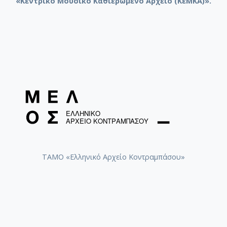
«Κεντρικό Μουσικό Καθιερωμένο Αρχείο (ΚεΜΚΑ)».
ΤΑΜΟ «Ελληνικό Αρχείο Κοντραμπάσου»