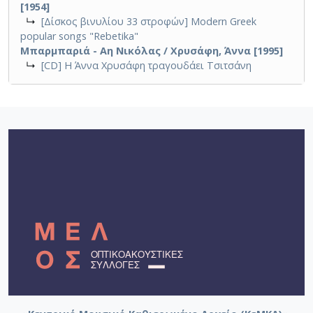
[1954]
↳
[Δίσκος βινυλίου 33 στροφών] Modern Greek
popular songs "Rebetika"
Μπαρμπαριά - Αη Νικόλας / Χρυσάφη, Άννα [1995]
↳
[CD] Η Άννα Χρυσάφη τραγουδάει Τσιτσάνη