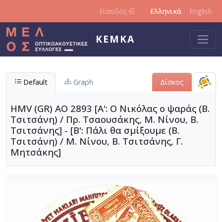
Παράκαμψη προς το κυρίως περιεχόμενο
Είσοδος
Ελληνικά
English
ΚΕΜΚΑ
Default
Graph
Δίσκος
HMV (GR) AO 2893 [Α': Ο Νικόλας ο ψαράς (Β.
Τσιτσάνη) / Πρ. Τσαουσάκης, Μ. Νίνου, Β.
Τσιτσάνης] - [Β': Πάλι θα σμίξουμε (Β.
Τσιτσάνη) / Μ. Νίνου, Β. Τσιτσάνης, Γ.
Μητσάκης]