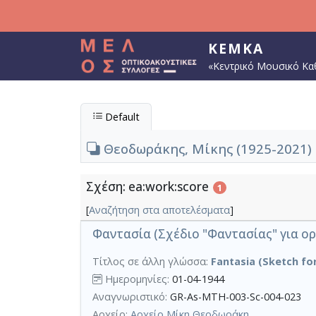
Παράκαμψη προς το κυρίως περιεχόμενο
ΚΕΜΚΑ
«Κεντρικό Μουσικό Κα
Default
Θεοδωράκης, Μίκης (1925-2021) 
Σχέση: ea:work:score
1
[
Αναζήτηση στα αποτελέσματα
]
Φαντασία (Σχέδιο "Φαντασίας" για ορ
Τίτλος σε άλλη γλώσσα:
Fantasia (Sketch for
Ημερομηνίες:
01-04-1944
Αναγνωριστικό:
GR-As-MTH-003-Sc-004-023
Αρχείο:
Αρχείο Μίκη Θεοδωράκη