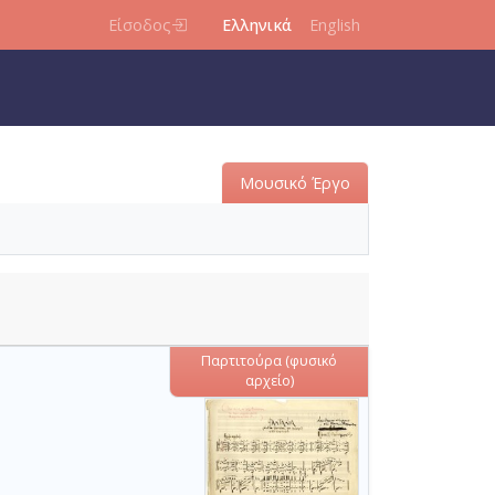
Είσοδος
Ελληνικά
English
Μουσικό Έργο
Παρτιτούρα (φυσικό
αρχείο)