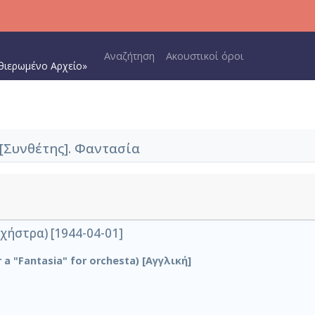
Main navigation
Αναζήτηση
Ακουστικοί όροι
θιερωμένο Αρχείο»
[Συνθέτης]. Φαντασία
χήστρα) [1944-04-01]
 a "Fantasia" for orchesta) [Αγγλική]