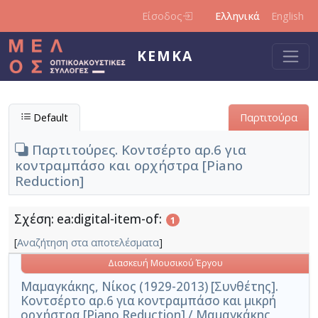
Παράκαμψη προς το κυρίως περιεχόμενο
Είσοδος
Ελληνικά
English
ΚΕΜΚΑ
Default
Παρτιτούρα
Παρτιτούρες. Κοντσέρτο αρ.6 για
κοντραμπάσο και ορχήστρα [Piano
Reduction]
Σχέση: ea:digital-item-of:
1
[
Αναζήτηση στα αποτελέσματα
]
Διασκευή Μουσικού Έργου
Μαμαγκάκης, Νίκος (1929-2013) [Συνθέτης].
Κοντσέρτο αρ.6 για κοντραμπάσο και μικρή
ορχήστρα [Piano Reduction] / Μαμαγκάκης