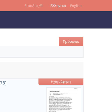
Είσοδος
Ελληνικά
English
Πρόσωπο
Ηχογράφηση
978]