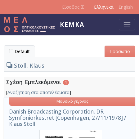
Παράκαμψη προς το κυρίως περιεχόμενο
Είσοδος
Ελληνικά
English
ΚΕΜΚΑ
Default
Πρόσωπο
Stoll, Klaus
Σχέση: Εμπλεκόμενοι
1
[
Αναζήτηση στα αποτελέσματα
]
Μουσικό γεγονός
Danish Broadcasting Corporation. DR
Symfoniorkestret [Copenhagen, 27/11/1978] /
Klaus Stoll