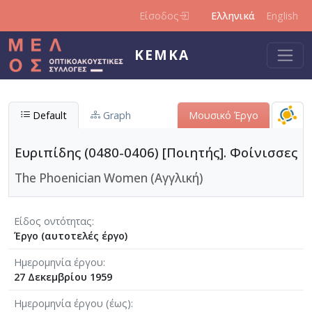
Παράκαμψη προς το κυρίως περιεχόμενο
Είσοδος
Ελληνικά
English
ΚΕΜΚΑ
Default
Graph
Μουσικό Έργο
Ευριπίδης (0480-0406) [Ποιητής]. Φοίνισσες
The Phoenician Women (Αγγλική)
Είδος οντότητας
Έργο (αυτοτελές έργο)
Ημερομηνία έργου
27 Δεκεμβρίου 1959
Ημερομηνία έργου (έως)