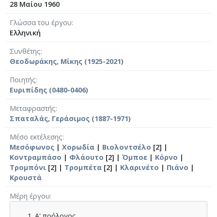
28 Μαίου 1960
Γλώσσα του έργου
Ελληνική
Συνθέτης
Θεοδωράκης, Μίκης (1925-2021)
Ποιητής
Ευριπίδης (0480-0406)
Μεταφραστής
Σπαταλάς, Γεράσιμος (1887-1971)
Μέσο εκτέλεσης
Μεσόφωνος
|
Χορωδία
|
Βιολοντσέλο
[2] |
Κοντραμπάσο
|
Φλάουτο
[2] |
Όμποε
|
Κόρνο
|
Τρομπόνι
[2] |
Τρομπέτα
[2] |
Κλαρινέτο
|
Πιάνο
|
Κρουστά
Μέρη έργου
Α' πρόλογος