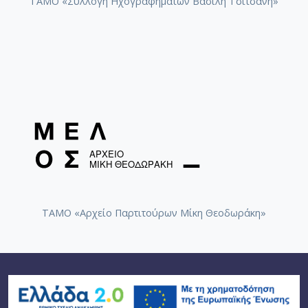
ΤΑΜΟ «Συλλογή Ηχογραφημάτων Βασίλη Τσιτσάνη»
ΤΑΜΟ «Αρχείο Παρτιτούρων Μίκη Θεοδωράκη»