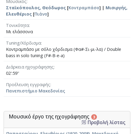
Μουσικός
Σταϊκόπουλος, Θεόδωρος
[
Κοντραμπάσο
] |
Μισιργής,
Ελευθέριος
[
Πιάνο
]
Τονικότητα
Μι ελάσσονα
Tuning/Χόρδισμα
Κοντραμπάσο με σόλο χ΄΄ορδισμα (Φα#-Σι-μι-λα) / Double
bass in solo tuning (F#-B-e-a)
Διάρκεια ηχογράφησης
02':59''
Προέλευση εγγραφής
Πανεπιστήμιο Μακεδονίας
Μουσικό έργο της ηχογράφησης
3
Προβολή λίστας
Παπασταύρου, Ελευθέριος (1920-2008). Μακεδονικό,