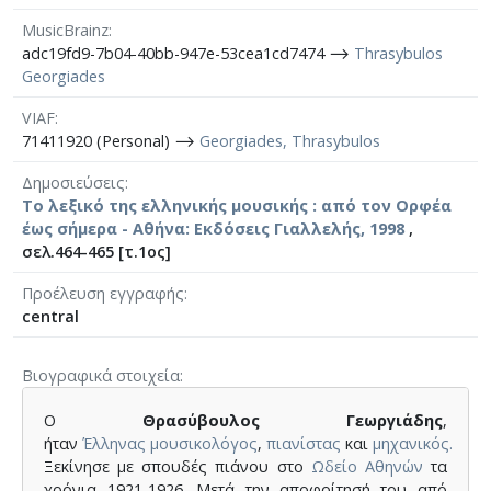
MusicBrainz
adc19fd9-7b04-40bb-947e-53cea1cd7474 ⟶
Thrasybulos
Georgiades
VIAF
71411920 (Personal) ⟶
Georgiades, Thrasybulos
Δημοσιεύσεις
Το λεξικό της ελληνικής μουσικής : από τον Ορφέα
έως σήμερα - Αθήνα: Εκδόσεις Γιαλλελής, 1998
,
σελ.464-465 [τ.1ος]
Προέλευση εγγραφής
central
Βιογραφικά στοιχεία
Ο
Θρασύβουλος Γεωργιάδης
,
ήταν
Έλληνας
μουσικολόγος
,
πιανίστας
και
μηχανικός.
Ξεκίνησε με σπουδές πιάνου στο
Ωδείο Αθηνών
τα
χρόνια 1921-1926. Μετά την αποφοίτησή του από