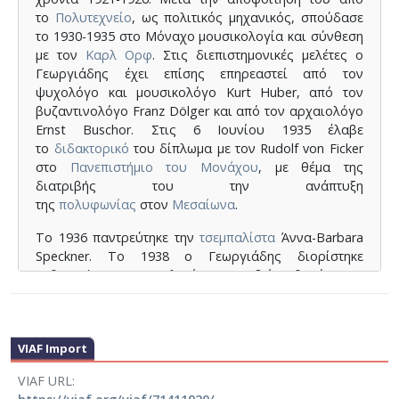
το
Πολυτεχνείο
, ως πολιτικός μηχανικός, σπούδασε
το 1930-1935 στο Μόναχο μουσικολογία και σύνθεση
με τον
Καρλ Ορφ
. Στις διεπιστημονικές μελέτες ο
Γεωργιάδης έχει επίσης επηρεαστεί από τον
ψυχολόγο και μουσικολόγο Kurt Huber, από τον
βυζαντινολόγο Franz Dölger και από τον αρχαιολόγο
Ernst Buschor. Στις 6 Ιουνίου 1935 έλαβε
το
διδακτορικό
του δίπλωμα με τον Rudolf von Ficker
στο
Πανεπιστήμιο του Μονάχου
, με θέμα της
διατριβής του την ανάπτυξη
της
πολυφωνίας
στον
Μεσαίωνα
.
Το 1936 παντρεύτηκε την
τσεμπαλίστα
Άννα-Barbara
Speckner. Το 1938 ο Γεωργιάδης διορίστηκε
καθηγητής της μορφολογίας στο Ωδείο Αθηνών, στο
οποίο αναδείχθηκε σε Συν-Διευθυντή στα 1939.
Υπηρέτησε στο αλβανικό μέτωπο στα χρόνια
του
πολέμου
. Μετά την απελευθέρωση αντιμετώπισε
VIAF Import
προβλήματα εξαιτίας και της γερμανικής καταγωγής
της συζύγου του.
VIAF URL