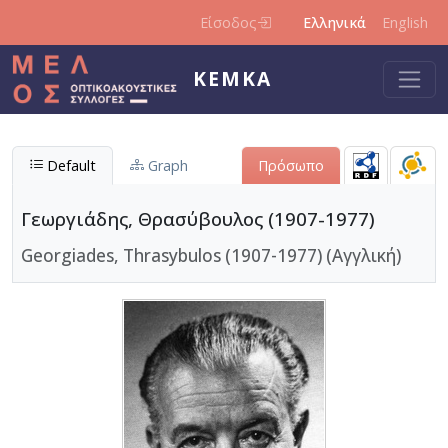
Παράκαμψη προς το κυρίως περιεχόμενο
Είσοδος
Ελληνικά
English
ΚΕΜΚΑ
Default
Graph
Πρόσωπο
Γεωργιάδης, Θρασύβουλος (1907-1977)
Georgiades, Thrasybulos (1907-1977) (Αγγλική)