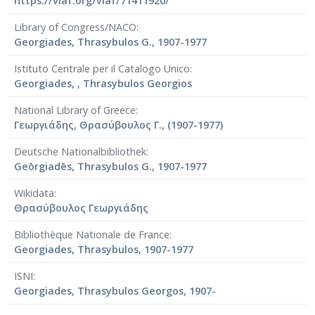
https://viaf.org/viaf/71411920/
Το 1947 με τις εργασίες πάνω στην αρχαία μετρική
ποσότητα και στον ελληνικό ρυθμό έναν χρόνο
Library of Congress/NACO
αργότερα, αναδείχθηκε σε καθηγητή
Georgiades, Thrasybulos G., 1907-1977
στο
Πανεπιστήμιο της Χαϊδελβέργης
. Το 1956
διορίστηκε στο Πανεπιστήμιο Ludwig-Maximilians του
Istituto Centrale per il Catalogo Unico
Μονάχου, ενώ ένα χρόνο αργότερα αναγορεύτηκε
Georgiades, , Thrasybulos Georgios
[9]
μέλος της
Βαυαρικής Ακαδημίας Επιστημών
. Το
1972 συνταξιοδοτήθηκε, ενώ το 1974 τιμήθηκε από το
National Library of Greece
Τάγμα Pour le Mérite.
Γεωργιάδης, Θρασύβουλος Γ., (1907-1977)
Deutsche Nationalbibliothek
Geōrgiadēs, Thrasybulos G., 1907-1977
Wikidata
Θρασύβουλος Γεωργιάδης
Bibliothèque Nationale de France
Georgiades, Thrasybulos, 1907-1977
ISNI
Georgiades, Thrasybulos Georgos, 1907-