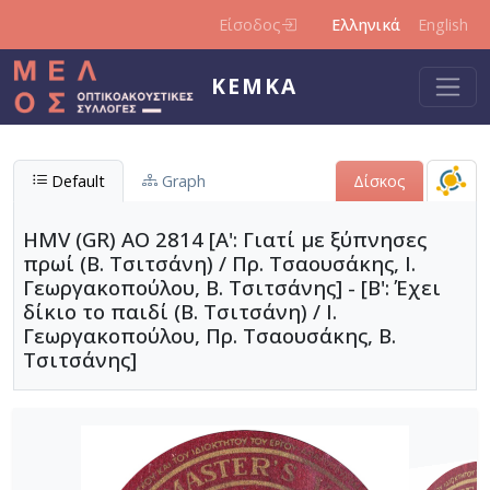
Παράκαμψη προς το κυρίως περιεχόμενο
Είσοδος
Ελληνικά
English
ΚΕΜΚΑ
Default
Graph
Δίσκος
HMV (GR) AO 2814 [Α': Γιατί με ξύπνησες
πρωί (Β. Τσιτσάνη) / Πρ. Τσαουσάκης, Ι.
Γεωργακοπούλου, Β. Τσιτσάνης] - [Β': Έχει
δίκιο το παιδί (Β. Τσιτσάνη) / Ι.
Γεωργακοπούλου, Πρ. Τσαουσάκης, Β.
Τσιτσάνης]