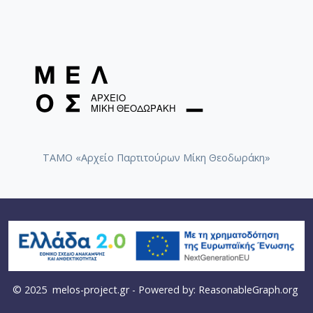
ΤΑΜΟ «Αρχείο Παρτιτούρων Μίκη Θεοδωράκη»
© 2025
melos-project.gr
- Powered by:
ReasonableGraph.org