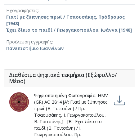
Ηχογραφήσεις
Γιατί με ξύπνησες πρωί / Τσαουσάκης, Πρόδρομος
[1948]
Έχει δίκιο το παιδί / Γεωργακοπούλου, Ιωάννα [1948]
Προέλευση εγγραφής
Πανεπιστήμιο Ιωαννίνων
Διαθέσιμα ψηφιακά τεκμήρια (Εξώφυλλο/
Μέσο)
Ψηφιοποιημένη Φωτογραφία: HMV
(GR) AO 2814 [Α': Γιατί με ξύπνησες
πρωί (Β. Τσιτσάνη) / Πρ.
Τσαουσάκης, Ι. Γεωργακοπούλου,
Β. Τσιτσάνης] - [Β': Έχει δίκιο το
παιδί (Β. Τσιτσάνη) / Ι.
Γεωργακοπούλου, Πρ.