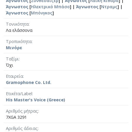
Άγνωστος
[
Συνθεσάιζερ
] |
Άγνωστος
[
Λαϊκή κιθάρα
] |
Άγνωστος
[
Ηλεκτρικό Μπάσο
] |
Άγνωστος
[
Ντραμς
] |
Άγνωστος
[
Μπόνγκος
]
Τονικότητα
Λα ελάσσονα
Τροπικότητα
Μινόρε
Ταξίμι
Όχι
Εταιρεία
Gramophone Co. Ltd.
Ετικέτα/Label
His Master's Voice (Greece)
Αριθμός μήτρας
7XGA 3291
Αριθμός άδειας