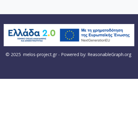
© 2025
melos-project.gr
- Powered by:
ReasonableGraph.org