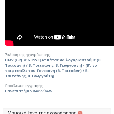
Έκδοση της ηχογράφησης
HMV (GR) 7PG 3953 [Α': Κάτσε να λογαριαστούμε (Β.
Τσιτσάνη) / Β. Τσιτσάνης, Β. Γεωργούτη] - [Β': το
τσιφτετέλι του Τσιτσάνη (Β. Τσιτσάνη) / Β.
Τσιτσάνης, Β. Γεωργούτη]
Προέλευση εγγραφής
Πανεπιστήμιο Ιωαννίνων
Μουσικό έργο της ηχογράφησης
1