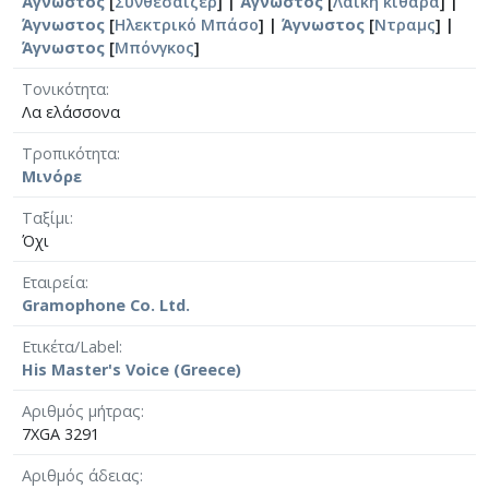
Άγνωστος
[
Συνθεσάιζερ
] |
Άγνωστος
[
Λαϊκή κιθάρα
] |
Άγνωστος
[
Ηλεκτρικό Μπάσο
] |
Άγνωστος
[
Ντραμς
] |
Άγνωστος
[
Μπόνγκος
]
Τονικότητα
Λα ελάσσονα
Τροπικότητα
Μινόρε
Ταξίμι
Όχι
Εταιρεία
Gramophone Co. Ltd.
Ετικέτα/Label
His Master's Voice (Greece)
Αριθμός μήτρας
7XGA 3291
Αριθμός άδειας