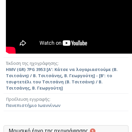
Έκδοση της ηχογράφησης
HMV (GR) 7PG 3953 [Α': Κάτσε να λογαριαστούμε (Β.
Τσιτσάνη) / Β. Τσιτσάνης, Β. Γεωργούτη] - [Β': το
τσιφτετέλι του Τσιτσάνη (Β. Τσιτσάνη) / Β.
Τσιτσάνης, Β. Γεωργούτη]
Προέλευση εγγραφής
Πανεπιστήμιο Ιωαννίνων
Μουσικό έργο της ηχογράφησης
1