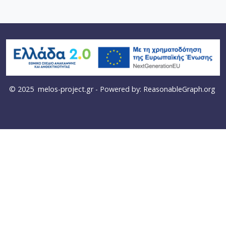
© 2025
melos-project.gr
- Powered by:
ReasonableGraph.org