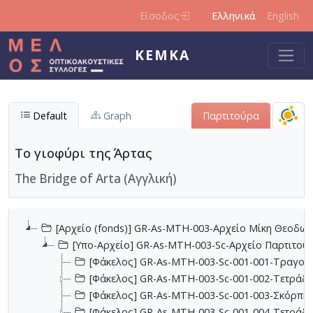
Παράκαμψη προς το κυρίως περιεχόμενο
Είσοδος
Ελληνικά
English
ΚΕΜΚΑ
Default
Graph
Παρτιτούρα
Το γιοφύρι της Άρτας
The Bridge of Arta (Αγγλική)
[Αρχείο (fonds)] GR-As-MTH-003-Αρχείο Μίκη Θεοδωρ
[Υπο-Αρχείο] GR-As-MTH-003-Sc-Αρχείο Παρτιτο
[Φάκελος] GR-As-MTH-003-Sc-001-001-Τραγούδι
[Φάκελος] GR-As-MTH-003-Sc-001-002-Τετράδια
[Φάκελος] GR-As-MTH-003-Sc-001-003-Σκόρπια
[Φάκελος] GR-As-MTH-003-Sc-001-004-Τετράδιο