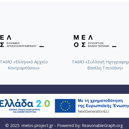
ΤΑΜΟ «Ελληνικό Αρχείο
ΤΑΜΟ «Συλλογή Ηχογραφημ
Κοντραμπάσου»
Βασίλη Τσιτσάνη»
© 2025
melos-project.gr
- Powered by:
ReasonableGraph.org