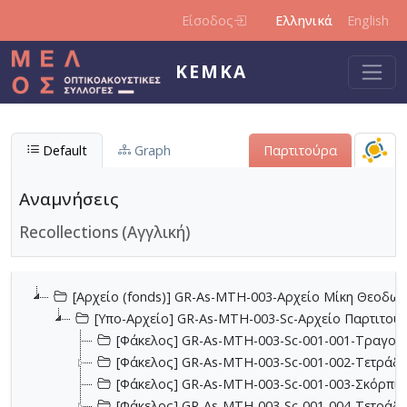
Παράκαμψη προς το κυρίως περιεχόμενο
Είσοδος
Ελληνικά
English
ΚΕΜΚΑ
Default
Graph
Παρτιτούρα
Αναμνήσεις
Recollections (Αγγλική)
[Αρχείο (fonds)] GR-As-MTH-003-Αρχείο Μίκη Θεοδωρ
[Υπο-Αρχείο] GR-As-MTH-003-Sc-Αρχείο Παρτιτο
[Φάκελος] GR-As-MTH-003-Sc-001-001-Τραγούδι
[Φάκελος] GR-As-MTH-003-Sc-001-002-Τετράδια
[Φάκελος] GR-As-MTH-003-Sc-001-003-Σκόρπια
[Φάκελος] GR-As-MTH-003-Sc-001-004-Τετράδιο