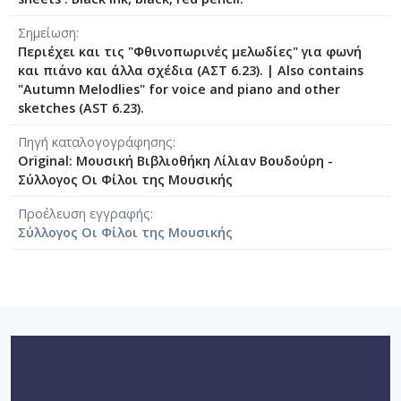
[Φάκελος] GR-As-MTH-003-Sc-007-057-Οιδίπου
Σημείωση
[Φάκελος] GR-As-MTH-003-Sc-007-058-3 Φούγκε
Περιέχει και τις "Φθινοπωρινές μελωδίες" για φωνή
[Φάκελος] GR-As-MTH-003-Sc-008-059-Συμφωνία
και πιάνο και άλλα σχέδια (ΑΣΤ 6.23).
|
Also contains
[Φάκελος] GR-As-MTH-003-Sc-008-060-Άνοιξη 
"Autumn Melodlies" for voice and piano and other
[Φάκελος] GR-As-MTH-003-Sc-008-061-Fuga [19
sketches (AST 6.23).
[Φάκελος] GR-As-MTH-003-Sc-008-062-Fuga [19
Πηγή καταλογογράφησης
[Φάκελος] GR-As-MTH-003-Sc-008-063-Έρως και
Original: Μουσική Βιβλιοθήκη Λίλιαν Βουδούρη -
[Φάκελος] GR-As-MTH-003-Sc-008-064-Ασκήσεις
Σύλλογος Οι Φίλοι της Μουσικής
[Φάκελος] GR-As-MTH-003-Sc-008-065-Fuga [19
[Φάκελος] GR-As-MTH-003-Sc-008-066-Εισαγωγή
Προέλευση εγγραφής
Σύλλογος Οι Φίλοι της Μουσικής
[Φάκελος] GR-As-MTH-003-Sc-008-067-Σχέδια [
[Φάκελος] GR-As-MTH-003-Sc-008-068-Σπουδή γι
[Φάκελος] GR-As-MTH-003-Sc-008-069-Εσπεριν
[Φάκελος] GR-As-MTH-003-Sc-008-070-Πρελούδ
[Φάκελος] GR-As-MTH-003-Sc-009-071-Etude pour
[Φάκελος] GR-As-MTH-003-Sc-009-072-Ελεγείο 
[Φάκελος] GR-As-MTH-003-Sc-009-073-Fuga [19
[Φάκελος] GR-As-MTH-003-Sc-009-074-Μελωδία