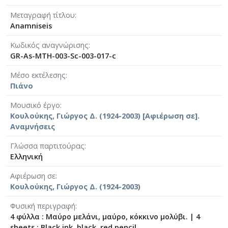
[Φάκελος] GR-As-MTH-003-Sc-005-038-Άσκηση, 
Μεταγραφή τίτλου
[Φάκελος] GR-As-MTH-003-Sc-005-039-Το κοιμη
Anamniseis
[Φάκελος] GR-As-MTH-003-Sc-005-040-Προμηθέ
[Φάκελος] GR-As-MTH-003-Sc-005-041-Η Μαργα
Κωδικός αναγνώρισης
GR-As-MTH-003-Sc-003-017-c
[Φάκελος] GR-As-MTH-003-Sc-005-042-Το πανηγ
[Φάκελος] GR-As-MTH-003-Sc-005-043-Passacagl
Μέσο εκτέλεσης
[Φάκελος] GR-As-MTH-003-Sc-005-044-Το πανηγ
Πιάνο
[Φάκελος] GR-As-MTH-003-Sc-005-045-Μαργαρί
[Φάκελος] GR-As-MTH-003-Sc-006-046-Σημειώσ
Μουσικό έργο
Κουλούκης, Γιώργος Δ. (1924-2003) [Αφιέρωση σε].
[Φάκελος] GR-As-MTH-003-Sc-006-047-Ασκήσει
Αναμνήσεις
[Φάκελος] GR-As-MTH-003-Sc-006-048-Της Εξορ
[Φάκελος] GR-As-MTH-003-Sc-006-049-Έργο γι
Γλώσσα παρτιτούρας
[Φάκελος] GR-As-MTH-003-Sc-006-050-Παιδικό 
Ελληνική
[Φάκελος] GR-As-MTH-003-Sc-006-051-Τρίο [19
Αφιέρωση σε
[Φάκελος] GR-As-MTH-003-Sc-006-052-Θέματα κ
Κουλούκης, Γιώργος Δ. (1924-2003)
[Φάκελος] GR-As-MTH-003-Sc-006-053-Πρελούντ
[Φάκελος] GR-As-MTH-003-Sc-007-054-Σουΐτα γ
Φυσική περιγραφή
[Φάκελος] GR-As-MTH-003-Sc-007-055-Το Πανηγ
4 φύλλα : Μαύρο μελάνι, μαύρο, κόκκινο μολύβι.
|
4
[Φάκελος] GR-As-MTH-003-Sc-007-056-Σεξτέτο [
sheets : Black ink, black, red pencil.