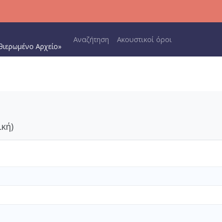
Main navigation
Αναζήτηση
Ακουστικοί όροι
θιερωμένο Αρχείο»
ική)