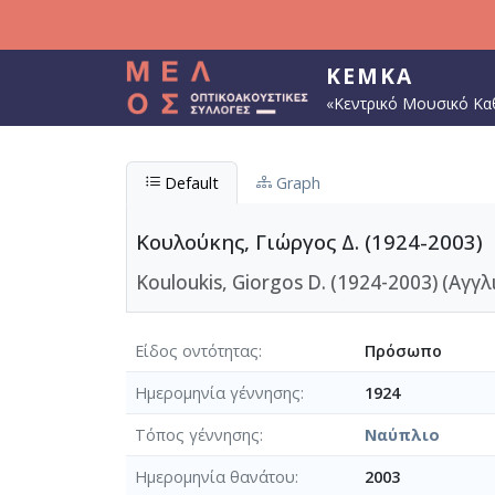
Παράκαμψη προς το κυρίως περιεχόμενο
ΚΕΜΚΑ
«Κεντρικό Μουσικό Κα
Default
Graph
Κουλούκης, Γιώργος Δ. (1924-2003)
Kouloukis, Giorgos D. (1924-2003) (Αγγλ
Είδος οντότητας
Πρόσωπο
Ημερομηνία γέννησης
1924
Τόπος γέννησης
Ναύπλιο
Ημερομηνία θανάτου
2003