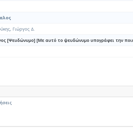
αλος
ύκης, Γιώργος Δ.
γος [Ψευδώνυμο] [Με αυτό το ψευδώνυμο υπογράφει την ποι
νήσεις