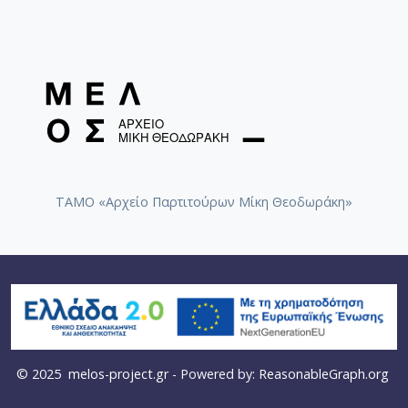
ΤΑΜΟ «Αρχείο Παρτιτούρων Μίκη Θεοδωράκη»
© 2025
melos-project.gr
- Powered by:
ReasonableGraph.org