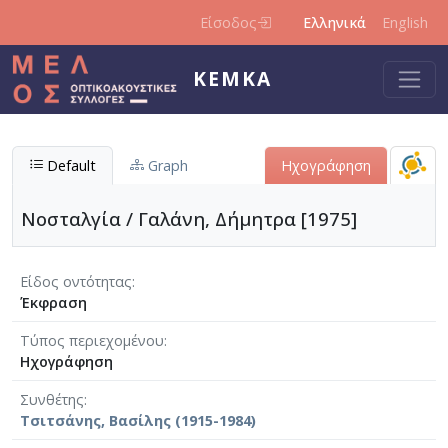
Παράκαμψη προς το κυρίως περιεχόμενο
Είσοδος
Ελληνικά
English
ΚΕΜΚΑ
Default
Graph
Ηχογράφηση
Νοσταλγία / Γαλάνη, Δήμητρα [1975]
Είδος οντότητας
Έκφραση
Τύπος περιεχομένου
Ηχογράφηση
Συνθέτης
Τσιτσάνης, Βασίλης (1915-1984)