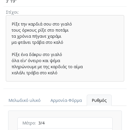
3' 19''
Στίχοι
Ρίξε την καρδιά σου στο γιαλό
τους όρκους ρίξε στο ποτάµι
τα χρόνια πήγανε χαράµι
µα φτάνει τράβα στο καλό
Ρίξε ένα δάκρυ στο γιαλό
όλα είν’ όνειρο και ψέµα
πληρώνουµε µε της καρδιάς το αίµα
xαλάλι τράβα στο καλό
Μελωδικό υλικό
Αρμονία-Φόρμα
Ρυθμός
Μέτρο
3/4